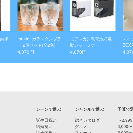
 純米
theater ガラスタンブラ
【アスカ】乾電池式電
マイ
ー 2個セット(全2色)
動シャープナー
BOX
本立
4,070円
4,070円
4,0
シーンで選ぶ
ジャンルで選ぶ
予算で
誕生日祝い
総合カタログ
〜2,99
結婚祝い
グルメ
3,000〜
結婚内祝い
スイーツ
5,000〜