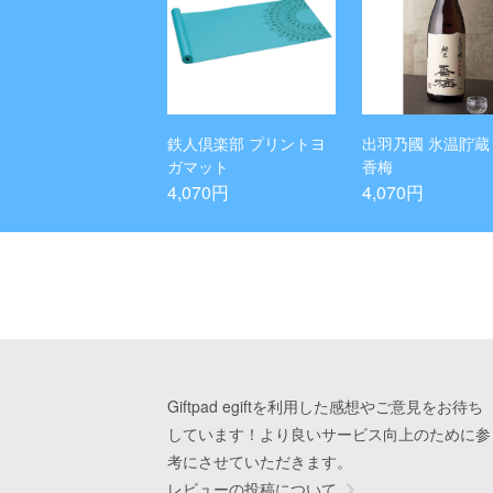
鉄人倶楽部 プリントヨ
出羽乃國 氷温貯蔵
ガマット
香梅
4,070円
4,070円
Giftpad egiftを利用した感想やご意見をお待ち
しています！より良いサービス向上のために参
考にさせていただきます。
レビューの投稿について