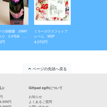
クロ胡蝶蘭 2WAY
ミラーガラスフォトフ
入り 2.5号鉢 1
レーム MSP
ち
70円
4,070円
ページの先頭へ戻る
選ぶ
Giftpad egiftについて
9円
お知らせ
4,999円
よくあるご質問
9,999円
お問い合わせ