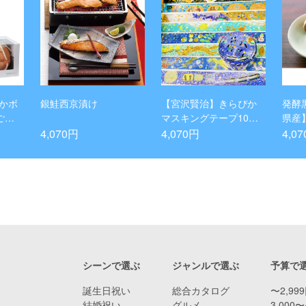
かボ
銀鮭西京漬け
【宮沢賢治】きらぴか
発酵
ご・
マスキングテープ10巻
県産
セット
4,070円
4,070円
4,0
シーンで選ぶ
ジャンルで選ぶ
予算で
誕生日祝い
総合カタログ
〜2,99
結婚祝い
グルメ
3,000〜