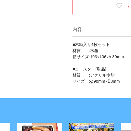
内容
■木箱入り4枚セット
材質 :木箱
箱サイズ:106×106×h 30mm
■コースター(単品)
材質 :アクリル樹脂
サイズ :φ90mm×D3mm