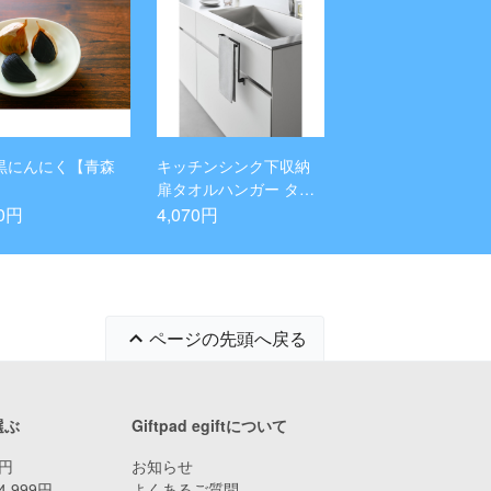
黒にんにく【青森
キッチンシンク下収納
】
扉タオルハンガー タワ
ー ブラック
70円
4,070円
ページの先頭へ戻る
選ぶ
Giftpad egiftについて
9円
お知らせ
4,999円
よくあるご質問