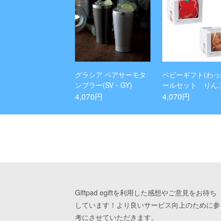
グラシア ペアサーモタ
ベビーギフト(わっ
ンブラー(SV・GY)
ールセット りん
しまりす)
4,070円
4,070円
Giftpad egiftを利用した感想やご意見をお待ち
しています！より良いサービス向上のために参
考にさせていただきます。