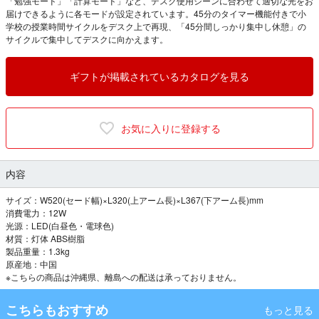
「勉強モード」「計算モード」など、デスク使用シーンに合わせて適切な光をお
届けできるように各モードが設定されています。45分のタイマー機能付きで小
学校の授業時間サイクルをデスク上で再現、「45分間しっかり集中し休憩」の
サイクルで集中してデスクに向かえます。
ギフトが掲載されているカタログを見る
お気に入りに登録する
内容
サイズ：W520(セード幅)×L320(上アーム長)×L367(下アーム長)mm
消費電力：12W
光源：LED(白昼色・電球色)
材質：灯体 ABS樹脂
製品重量：1.3kg
原産地：中国
※こちらの商品は沖縄県、離島への配送は承っておりません。
こちらもおすすめ
もっと見る