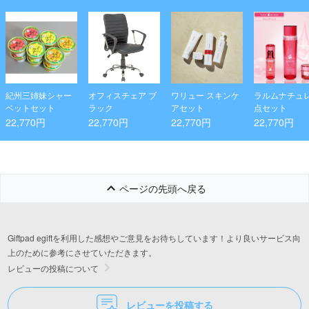
紀州三姉妹シャー
オフィスチェア ブ
ワリュー スキンケ
ラルムナチュ
ベットセット
ラック
アセット
点セット
22,770円
22,770円
22,770円
22,770円
ページの先頭へ戻る
Giftpad egiftを利用した感想やご意見をお待ちしています！より良いサービス向
上のために参考にさせていただきます。
レビューの投稿について
レビューを投稿する