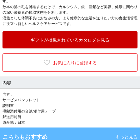
す。
数本の髪の毛を郵送するだけで、カルシウム、鉄、亜鉛など美容、健康に関わり
の深い栄養素の摂取状態を分析します。
漠然とした体調不良にお悩みの方、より健康的な生活を送りたい方の食生活管理
に役立つ新しいヘルスケアサービスです。
ギフトが掲載されているカタログを見る
お気に入りに登録する
内容
内容：
サービスパンフレット
説明書
毛髪添付用の台紙/添付用テープ
郵送用封筒
原産地：日本
こちらもおすすめ
もっと見る