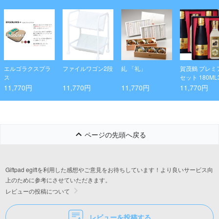
エルゴラクスプラ
ファイルワゴン2段
糺 「礼」
賀茂鶴 プレミ
ス
セット 180ML
入 2セット
11,770円
11,770円
11,770円
11,770円
ページの先頭へ戻る
Giftpad egiftを利用した感想やご意見をお待ちしています！より良いサービス向
上のために参考にさせていただきます。
レビューの投稿について
レビューを投稿する