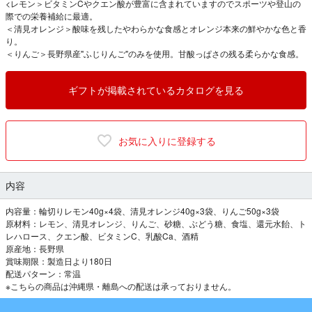
<レモン＞ビタミンCやクエン酸が豊富に含まれていますのでスポーツや登山の
際での栄養補給に最適。
＜清見オレンジ＞酸味を残したやわらかな食感とオレンジ本来の鮮やかな色と香
り。
＜りんご＞長野県産"ふじりんご"のみを使用。甘酸っぱさの残る柔らかな食感。
ギフトが掲載されているカタログを見る
お気に入りに登録する
内容
内容量：輪切りレモン40g×4袋、清見オレンジ40g×3袋、りんご50g×3袋
原材料：レモン、清見オレンジ、りんご、砂糖、ぶどう糖、食塩、還元水飴、ト
レハロース、クエン酸、ビタミンC、乳酸Ca、酒精
原産地：長野県
賞味期限：製造日より180日
配送パターン：常温
※こちらの商品は沖縄県・離島への配送は承っておりません。