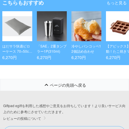
こちらもおすすめ
もっと見る
はだサラ快適ピロ
「SAE」2重タンブ
冷やしパンコッペ1
【アピックス
ーケース 70×50cm
ラー1P(310ml)
2個詰め合わせ
動！たこ焼き
／グレー
スター プレー
6,270円
6,270円
6,270円
6,270円
ページの先頭へ戻る
Giftpad egiftを利用した感想やご意見をお待ちしています！より良いサービス向
上のために参考にさせていただきます。
レビューの投稿について