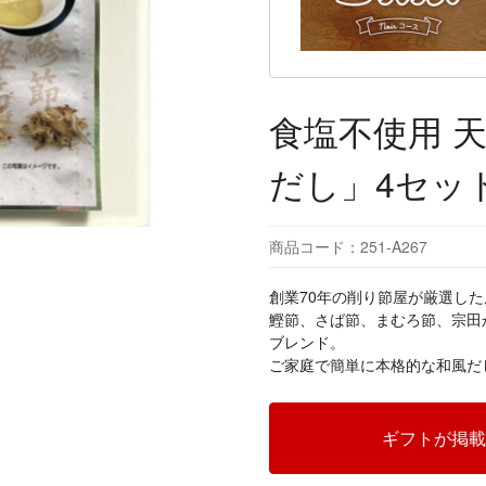
食塩不使用 
だし」4セッ
商品コード：251-A267
創業70年の削り節屋が厳選し
鰹節、さば節、まむろ節、宗田
ブレンド。
ご家庭で簡単に本格的な和風だ
ギフトが掲載