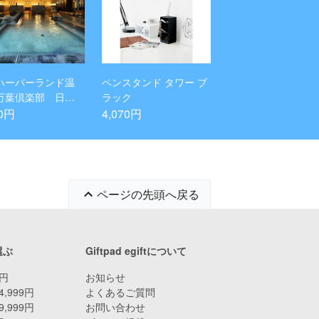
ハーバーランド温
ペンスタンド タワー ブ
万葉倶楽部 日帰
ラック
浴 1名様
70円
4,070円
ページの先頭へ戻る
選ぶ
Giftpad egiftについて
9円
お知らせ
4,999円
よくあるご質問
9,999円
お問い合わせ