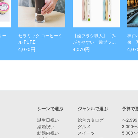
リー
セラミック コーヒーミ
【歯ブラシ職人】「み
神戸
ル PURE
がきやすい」歯ブラシ
泉 
ワイド ふつう 12本セッ
り入
4,070円
4,070円
4,0
ト
シーンで選ぶ
ジャンルで選ぶ
予算で
誕生日祝い
総合カタログ
〜2,99
結婚祝い
グルメ
3,000〜
結婚内祝い
スイーツ
5,000〜