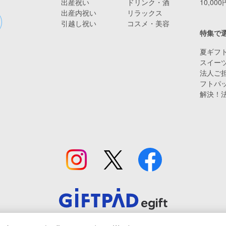
出産祝い
ドリンク・酒
10,00
出産内祝い
リラックス
引越し祝い
コスメ・美容
特集で
夏ギフト
スイー
法人ご担
フトパ
解決！
© Giftpad Co., Ltd.