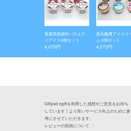
青森県新郷村バラエテ
新生酪農アイスク
ィアイス6個セット
ム 6個セット
4,070円
4,070円
Giftpad egiftを利用した感想やご意見をお待ち
しています！より良いサービス向上のために参
考にさせていただきます。
レビューの投稿について