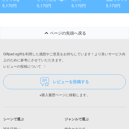
上げブーツ
5,170円
5,170円
5,170円
5,170円
ページの先頭へ戻る
Giftpad egiftを利用した感想やご意見をお待ちしています！より良いサービス向
上のために参考にさせていただきます。
レビューの投稿について
レビューを投稿する
※購入履歴ページに移動します。
シーンで選ぶ
ジャンルで選ぶ
誕生日祝い
総合カタログ