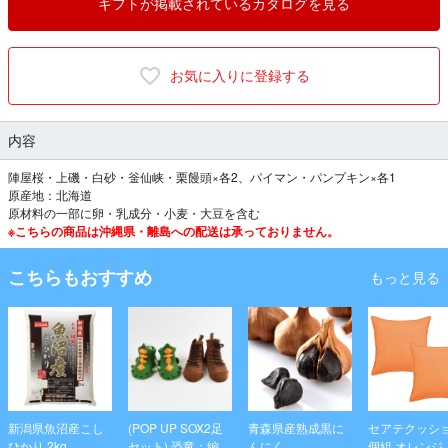
ギフトが掲載されているカタログを見る
お気に入りに登録する
内容
陣屋桜・上磯・白砂・釡仙峡・栗饅頭×各2、パイマン・パンプキン×各1
原産地：北海道
原材料の一部に卵・乳成分・小麦・大豆を含む
※こちらの商品は沖縄県・離島への配送は承っておりません。
こちらもおすすめ
もっと見る
新潟県魚沼産こし
(POP UP SOX2足
青森県産熟成黒に
セアテクッシ
ひかり 2kg
セット) 恐竜：編み
んにく
個組 オレンジ