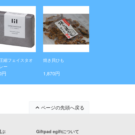
 圧縮フェイスタオ
焼き貝ひも
グレー
70円
1,870円
ページの先頭へ戻る
選ぶ
Giftpad egiftについて