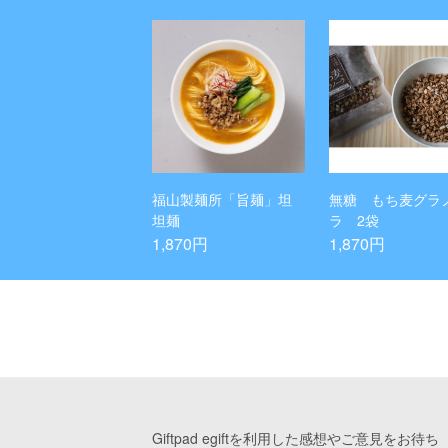
福山製麺所「旨麺」坦
無糖 もち麦グラ
坦麺
ラ 2袋
1,870円
1,870円
Giftpad egiftを利用した感想やご意見をお待ち