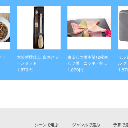
ノー
木箸紫檀仕上･白木スプ
東山八つ橋本舗12枚生
リル
ーンセット
八ツ橋 ニッキ・抹茶4
ル 
個セット
1,870円
1,870円
1,8
シーンで選ぶ
ジャンルで選ぶ
予算で