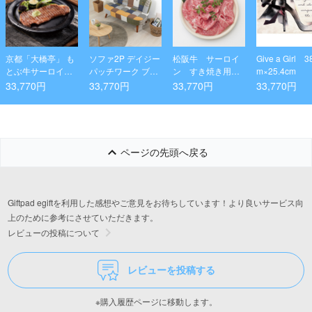
京都「大橋亭」 も
ソファ2P デイジー
松阪牛 サーロイ
Give a Girl 3
とぶ牛サーロイン
パッチワーク ブル
ン すき焼き用 1
m×25.4cm
ステーキ用
ーイエロー
kg
33,770円
33,770円
33,770円
33,770円
ページの先頭へ戻る
Giftpad egiftを利用した感想やご意見をお待ちしています！より良いサービス向
上のために参考にさせていただきます。
レビューの投稿について
レビューを投稿する
※購入履歴ページに移動します。