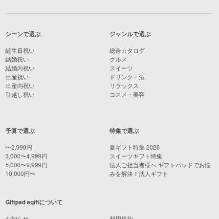
シーンで選ぶ
ジャンルで選ぶ
誕生日祝い
総合カタログ
結婚祝い
グルメ
結婚内祝い
スイーツ
出産祝い
ドリンク・酒
出産内祝い
リラックス
引越し祝い
コスメ・美容
予算で選ぶ
特集で選ぶ
〜2,999円
夏ギフト特集 2026
3,000〜4,999円
スイーツギフト特集
5,000〜9,999円
法人ご担当者様へ ギフトパッドでお悩
10,000円〜
みを解決！法人ギフト
Giftpad egiftについて
お知らせ
利用規約