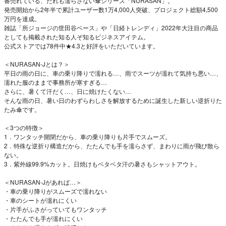
番売れている、だれも濡らさない傘シリーズ「NURASAN」。
発売開始から2年半で累計ユーザー数1万4,000人突破、プロジェクト総額4,500
万円を達成。
雑誌「所ジョージの世田谷ベース」や「日経トレンディ」2022年大注目の商品
としても掲載された知る人ぞ知るビジネスアイテム。
公式ストアでは78件中★4.3と好評をいただいています。
＜NURASAN-Jとは？＞
平日の雨の日に、車の乗り降りで濡れる…、雨でスーツが濡れて気持ち悪い…、
濡れた服のままで事務所が寒すぎる…
さらに、暑くて汗だく…、日に焼けたくない…
そんな雨の日、暑い日のわずらわしさを解放するために誕生した新しい逆折りた
たみ傘です。
＜3つの特徴＞
1．ワンタッチ開閉だから、車の乗り降りも片手でスムーズ。
2．特殊な逆折り構造だから、たたんでも手を濡らさず、まわりに雨が飛び散ら
ない。
3．紫外線99.9%カット。日焼けもベタベタ汗の暑さもシャットアウト。
＜NURASAN-Jがあれば…＞
・車の乗り降りがスムーズで濡れない
・車のシートが濡れにくい
・片手がふさがっていてもワンタッチ
・たたんでも手が濡れにくい