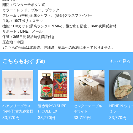
開閉：ワンタッチボタン式
カラー：レッド、ブルー、ブラック
フレーム：(中棒)金属シャフト、(親骨)グラスファイバー
生地：190Tポリエステル
機能：UVカット(最高ランクUPF50+)、飛び出し防止、360°夜間反射材
サポート：LINE、メール
保証：365日間製品無償保証付き
原産地：中国
※こちらの商品は北海道、沖縄県、離島への配送は承っておりません。
こちらもおすすめ
もっと見る
ペアフリーグラス
遠赤青汁V1SUPE
センターテーブル
NENRIN ウ
小(格子)古九谷文様
R GOLD EX
ホワイト
ミラー
33,770円
33,770円
33,770円
33,770円