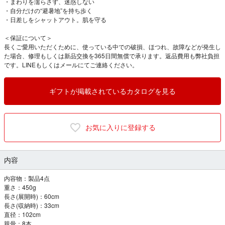
・まわりを濡らさず、迷惑しない
・自分だけの“避暑地”を持ち歩く
・日差しをシャットアウト。肌を守る
＜保証について＞
長くご愛用いただくために、使っている中での破損、ほつれ、故障などが発生し
た場合、修理もしくは新品交換を365日間無償で承ります。返品費用も弊社負担
です。LINEもしくはメールにてご連絡ください。
ギフトが掲載されているカタログを見る
お気に入りに登録する
内容
内容物：製品4点
重さ：450g
長さ(展開時)：60cm
長さ(収納時)：33cm
直径：102cm
親骨：8本