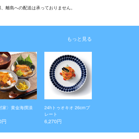
県、離島への配送は承っておりません。
もっと見る
村家〉黄金海撰漬
24hトゥオキオ 26cmプ
レート
70円
6,270円