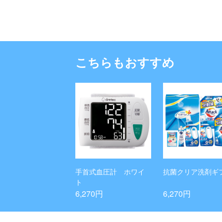
こちらもおすすめ
手首式血圧計 ホワイ
抗菌クリア洗剤ギ
ト
6,270円
6,270円