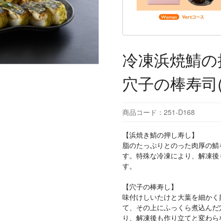
冷凍浜焼鯖の
穴子の棒寿司(
商品コード：251-D168
【浜焼き鯖の押し寿し】
脂のたっぷりとのった肉厚の鯖
す。特殊な冷凍により、解凍後
す。
【穴子の棒寿し】
味付けしいたけと大葉を細かく
て、その上にふっくら煮込んだ
り、解凍後も作り立てと変わら