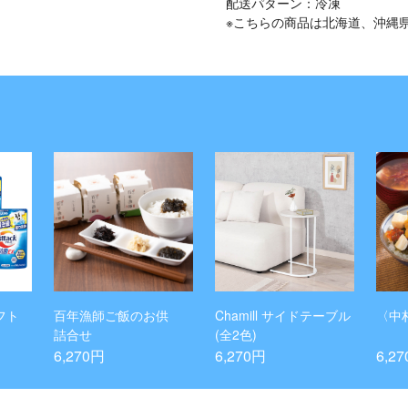
配送パターン：冷凍
※こちらの商品は北海道、沖縄
フト
百年漁師ご飯のお供
Chamill サイドテーブル
〈中
詰合せ
(全2色)
6,270円
6,270円
6,2