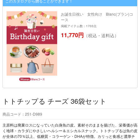
このカタログから贈ることができます！
お誕生日祝い 女性向け Blanc(ブラン)コ
ース
掲載アイテム数：1703点
11,770円
（税込・送料込）
トトチップる チーズ 36袋セット
商品コード：251-D989
主原料は廃棄ロスになっていた白身魚の皮。素材そのままを揚げた、栄養価が高
く地球・カラダにやさしいヘルシー＆エシカルスナック。トトチップるは魚の皮
が全体の70％以上、低糖質・コラーゲン・DHAが特徴。カリっと食感と濃厚チ