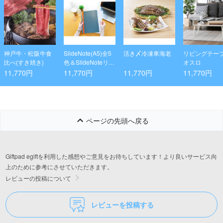
神戸牛・松阪牛食
SlideNote(A5)全5
活き〆冷凍車海老
リビングテー
比べ(すき焼き)
色＆SlideNoteリフ
オスロ
ィル(A5)セット
11,770円
11,770円
11,770円
11,770円
ページの先頭へ戻る
Giftpad egiftを利用した感想やご意見をお待ちしています！より良いサービス向
上のために参考にさせていただきます。
レビューの投稿について
レビューを投稿する