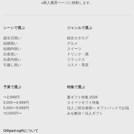
※購入履歴ページに移動します。
シーンで選ぶ
ジャンルで選ぶ
誕生日祝い
総合カタログ
結婚祝い
グルメ
結婚内祝い
スイーツ
出産祝い
ドリンク・酒
出産内祝い
リラックス
引越し祝い
コスメ・美容
予算で選ぶ
特集で選ぶ
〜2,999円
夏ギフト特集 2026
3,000〜4,999円
スイーツギフト特集
5,000〜9,999円
法人ご担当者様へ ギフトパッドでお悩
10,000円〜
みを解決！法人ギフト
Giftpad egiftについて