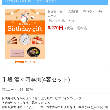
このカタログから贈ることができます！
お誕生日祝い 女性向け Vert(ヴェール)
コース
掲載アイテム数：1825点
6,270円
（税込・送料込）
千段 酒々四季揃(4客セット)
商品コード：251-E076
伝統を守りながら現代に合わせたモダンなデザインのカップ。
各色がセットになって登場しました。
祥風窯曽根洋司氏による、一つ一つ手作業でロクロを使い繊細な線を入れる技術