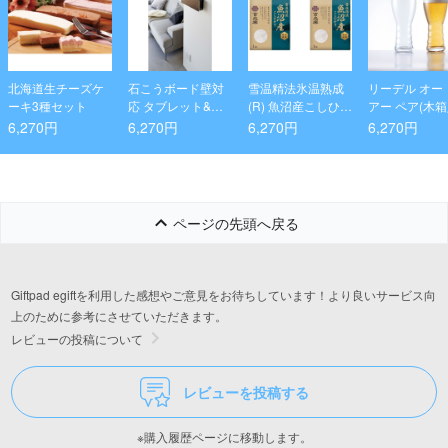
北海道生チーズケ
石こうボード壁対
雪温精法氷温熟成
リーデル オー
ーキ3種セット
応 タブレット&リ
(R) 魚沼産こしひか
アー ペア(木箱
モコンホルダー リ
り(窒素充填包装)1
6,270円
6,270円
6,270円
6,270円
ン ブラウン
kg×2袋
ページの先頭へ戻る
Giftpad egiftを利用した感想やご意見をお待ちしています！より良いサービス向
上のために参考にさせていただきます。
レビューの投稿について
レビューを投稿する
※購入履歴ページに移動します。