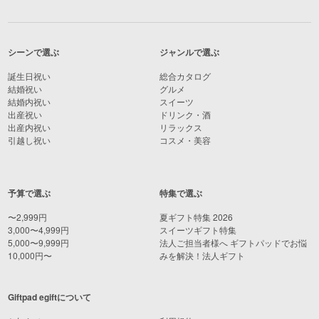
シーンで選ぶ
ジャンルで選ぶ
誕生日祝い
総合カタログ
結婚祝い
グルメ
結婚内祝い
スイーツ
出産祝い
ドリンク・酒
出産内祝い
リラックス
引越し祝い
コスメ・美容
予算で選ぶ
特集で選ぶ
〜2,999円
夏ギフト特集 2026
3,000〜4,999円
スイーツギフト特集
5,000〜9,999円
法人ご担当者様へ ギフトパッドでお悩
10,000円〜
みを解決！法人ギフト
Giftpad egiftについて