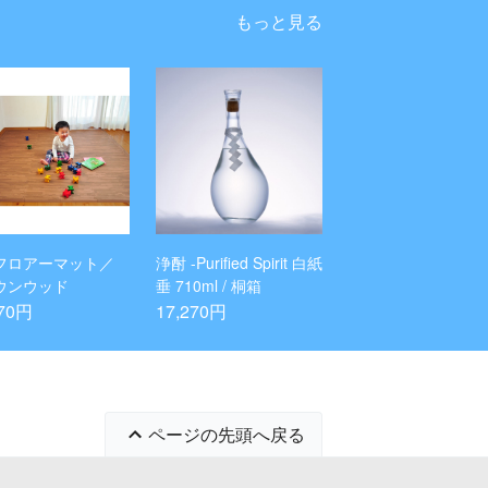
もっと見る
フロアーマット／
浄酎 -Purified Spirit 白紙
ウンウッド
垂 710ml / 桐箱
270円
17,270円
ページの先頭へ戻る