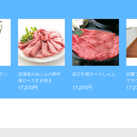
ラン
北海道かみふらの和牛
近江牛肩ロースしゃぶ
抗菌
肩ロースすき焼き
ブラ
17,270円
17,270円
17,