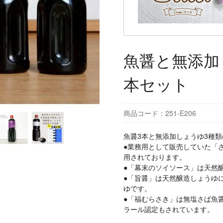
魚醤と無添加し
本セット
商品コード：251-E206
魚醤3本と無添加しょうゆ3種
●業務用として販売していた「
用されております。
●「幕末のソイソース」は天然
●「旨醤」は天然醸造しょうゆ
ゆです。
●「福むらさき」は無塩さば魚
ラール認定もされています。