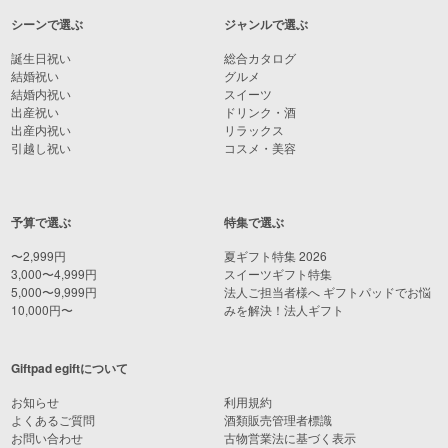
シーンで選ぶ
ジャンルで選ぶ
誕生日祝い
総合カタログ
結婚祝い
グルメ
結婚内祝い
スイーツ
出産祝い
ドリンク・酒
出産内祝い
リラックス
引越し祝い
コスメ・美容
予算で選ぶ
特集で選ぶ
〜2,999円
夏ギフト特集 2026
3,000〜4,999円
スイーツギフト特集
5,000〜9,999円
法人ご担当者様へ ギフトパッドでお悩
10,000円〜
みを解決！法人ギフト
Giftpad egiftについて
お知らせ
利用規約
よくあるご質問
酒類販売管理者標識
お問い合わせ
古物営業法に基づく表示