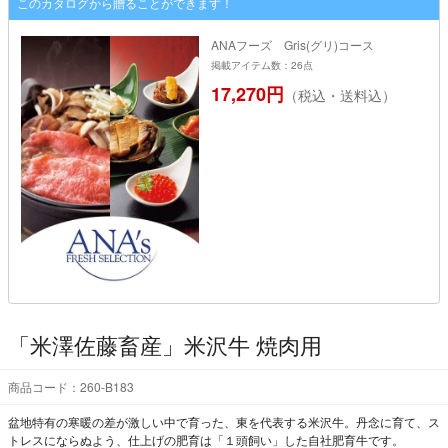
このカタログから贈ることができます！
ANAフーズ Gris(グリ)コース
掲載アイテム数：26点
17,270円
（税込・送料込）
「米澤佐藤畜産」米沢牛 焼肉用
商品コード：260-B183
盆地特有の寒暖の差が激しい中で育った、東を代表する米沢牛。丹念に育て、ス
トレスにならぬよう、仕上げの肥育は「１頭飼い」した自社肥育牛です。