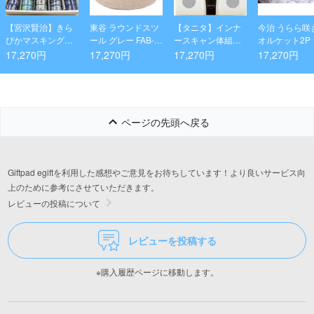
【宮沢賢治】きら
東谷 ラウンドスツ
【タニタ】インナ
今治 うらら咲
ぴかマスキングテ
ール グレー FAB-0
ースキャン体組成
オルケット2P
ープ50巻セット(什
01GY
計
17,270円
17,270円
17,270円
17,270円
器付)Bタイプ
ページの先頭へ戻る
Giftpad egiftを利用した感想やご意見をお待ちしています！より良いサービス向
上のために参考にさせていただきます。
レビューの投稿について
レビューを投稿する
※購入履歴ページに移動します。