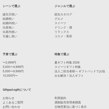
シーンで選ぶ
ジャンルで選ぶ
誕生日祝い
総合カタログ
結婚祝い
グルメ
結婚内祝い
スイーツ
出産祝い
ドリンク・酒
出産内祝い
リラックス
引越し祝い
コスメ・美容
予算で選ぶ
特集で選ぶ
〜2,999円
夏ギフト特集 2026
3,000〜4,999円
スイーツギフト特集
5,000〜9,999円
法人ご担当者様へ ギフトパッドでお悩
10,000円〜
みを解決！法人ギフト
Giftpad egiftについて
お知らせ
利用規約
よくあるご質問
酒類販売管理者標識
お問い合わせ
古物営業法に基づく表示