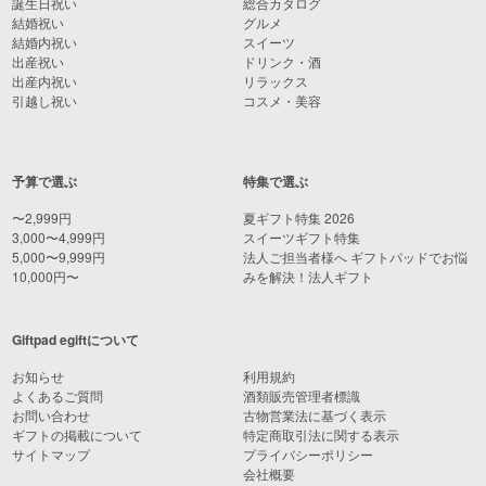
誕生日祝い
総合カタログ
結婚祝い
グルメ
結婚内祝い
スイーツ
出産祝い
ドリンク・酒
出産内祝い
リラックス
引越し祝い
コスメ・美容
予算で選ぶ
特集で選ぶ
〜2,999円
夏ギフト特集 2026
3,000〜4,999円
スイーツギフト特集
5,000〜9,999円
法人ご担当者様へ ギフトパッドでお悩
10,000円〜
みを解決！法人ギフト
Giftpad egiftについて
お知らせ
利用規約
よくあるご質問
酒類販売管理者標識
お問い合わせ
古物営業法に基づく表示
ギフトの掲載について
特定商取引法に関する表示
サイトマップ
プライバシーポリシー
会社概要