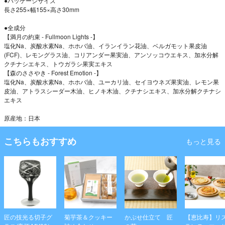
●パッケージサイズ
長さ255×幅155×高さ30mm
●全成分
【満月の約束 - Fullmoon Lights -】
塩化Na、炭酸水素Na、ホホバ油、イランイラン花油、ベルガモット果皮油
(FCF)、レモングラス油、コリアンダー果実油、アンソッコウエキス、加水分解
クチナシエキス、トウガラシ果実エキス
【森のささやき - Forest Emotion -】
塩化Na、炭酸水素Na、ホホバ油、ユーカリ油、セイヨウネズ果実油、レモン果
皮油、アトラスシーダー木油、ヒノキ木油、クチナシエキス、加水分解クチナシ
エキス
原産地：日本
こちらもおすすめ
もっと見る
匠の技光る切子グ
菊芋茶＆クッキー
かぶせ仕立て 匠
【恵比寿】リ