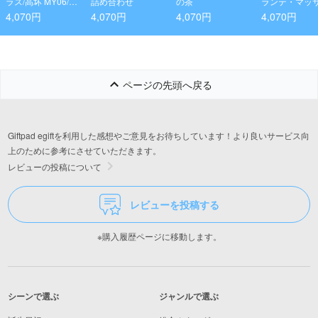
ラス/高坏 MY06/B
詰め合わせ
の茶
ランテ・マッ
K
修 3種のこだ
4,070円
4,070円
4,070円
4,070円
ナポリ風ピッ
種各1個
ページの先頭へ戻る
Giftpad egiftを利用した感想やご意見をお待ちしています！より良いサービス向
上のために参考にさせていただきます。
レビューの投稿について
レビューを投稿する
※購入履歴ページに移動します。
シーンで選ぶ
ジャンルで選ぶ