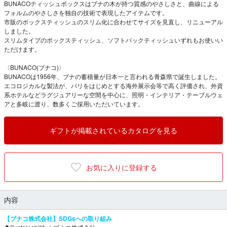
BUNACOティッシュボックスはブナの木が持つ質感のやさしさと、曲線による
フォルムのやさしさを独自の技術で表現したアイテムです。
市販のボックスティッシュのスリム化に合わせてサイズを見直し、リニューアル
しました。
スリムタイプのボックスティッシュ、ソフトパックティッシュいずれもお使いい
ただけます。
〈BUNACO(ブナコ)〉
BUNACOは1956年、ブナの蓄積量が日本一と言われる青森県で誕生しました。
エコロジカルな製法が、パリをはじめとする海外展示会等で高く評価され、外資
系ホテルなどラグジュアリーな空間を中心に、照明・インテリア・テーブルウェ
アと多岐に渡り、数多くご採用いただいています。
ギフトが掲載されているカタログを見る
お気に入りに登録する
内容
【ブナコ株式会社】SDGsへの取り組み