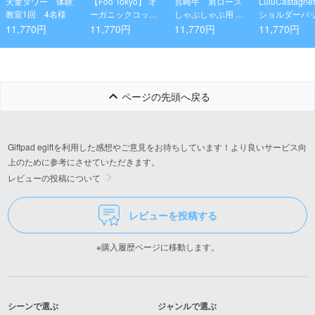
天童タワー 体験
【Foo Tokyo】 オ
宮崎牛 肩ロース
LuluCastagn
教室1回 4名様
ーガニックコット
しゃぶしゃぶ用 40
ショルダーバ
ン フェイスタオル
0g(4等級以上)
ブラック
11,770円
11,770円
11,770円
11,770円
1枚 ハンドタオル1
枚 ギフトセット チ
ャコールグレー
ページの先頭へ戻る
Giftpad egiftを利用した感想やご意見をお待ちしています！より良いサービス向
上のために参考にさせていただきます。
レビューの投稿について
レビューを投稿する
※購入履歴ページに移動します。
シーンで選ぶ
ジャンルで選ぶ