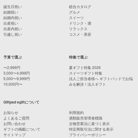
誕生日祝い
総合カタログ
結婚祝い
グルメ
結婚内祝い
スイーツ
出産祝い
ドリンク・酒
出産内祝い
リラックス
引越し祝い
コスメ・美容
予算で選ぶ
特集で選ぶ
〜2,999円
夏ギフト特集 2026
3,000〜4,999円
スイーツギフト特集
5,000〜9,999円
法人ご担当者様へ ギフトパッドでお悩
10,000円〜
みを解決！法人ギフト
Giftpad egiftについて
お知らせ
利用規約
よくあるご質問
酒類販売管理者標識
お問い合わせ
古物営業法に基づく表示
ギフトの掲載について
特定商取引法に関する表示
サイトマップ
プライバシーポリシー