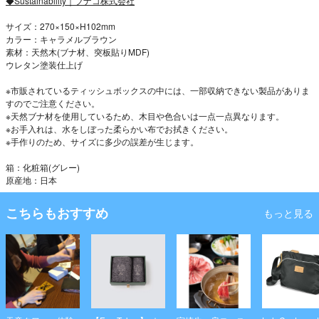
◆Sustainability｜ブナコ株式会社
サイズ：270×150×H102mm
カラー：キャラメルブラウン
素材：天然木(ブナ材、突板貼りMDF)
ウレタン塗装仕上げ
※市販されているティッシュボックスの中には、一部収納できない製品がありま
すのでご注意ください。
※天然ブナ材を使用しているため、木目や色合いは一点一点異なります。
※お手入れは、水をしぼった柔らかい布でお拭きください。
※手作りのため、サイズに多少の誤差が生じます。
箱：化粧箱(グレー)
原産地：日本
こちらもおすすめ
もっと見る