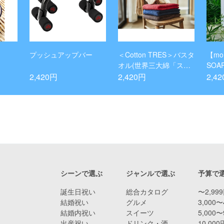
プッシュアップバー
＜Cotton TRES＞バスタ
【mo
オル(世界三大綿「スー
SOAP
ピマコットン」100%使
EEN
2,420円
2,420円
2,4
用)
シーンで選ぶ
ジャンルで選ぶ
予算で
誕生日祝い
総合カタログ
〜2,99
結婚祝い
グルメ
3,000〜
結婚内祝い
スイーツ
5,000〜
出産祝い
ドリンク・酒
10,00