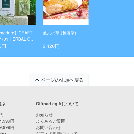
mgdero】CRAFT
兼六の華 (包装済)
 -01 HERBAL GR
20円
2,420円
ページの先頭へ戻る
選ぶ
Giftpad egiftについて
9円
お知らせ
4,999円
よくあるご質問
9,999円
お問い合わせ
0円〜
ギフトの掲載について