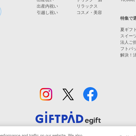
出産内祝い
リラックス
引越し祝い
コスメ・美容
特集で
夏ギフト
スイー
法人ご担
フトパ
解決！
© Giftpad Co., Ltd.
erformance and traffic on our website. We also