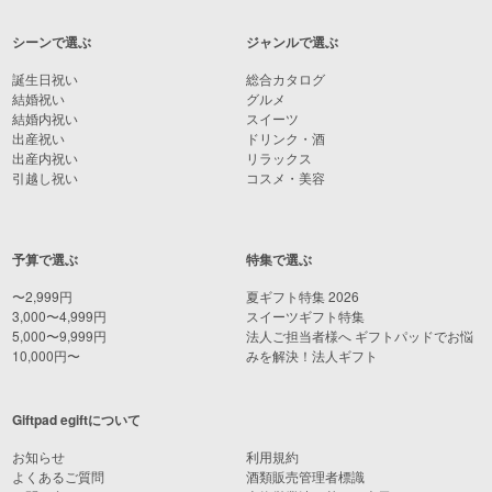
シーンで選ぶ
ジャンルで選ぶ
誕生日祝い
総合カタログ
結婚祝い
グルメ
結婚内祝い
スイーツ
出産祝い
ドリンク・酒
出産内祝い
リラックス
引越し祝い
コスメ・美容
予算で選ぶ
特集で選ぶ
〜2,999円
夏ギフト特集 2026
3,000〜4,999円
スイーツギフト特集
5,000〜9,999円
法人ご担当者様へ ギフトパッドでお悩
10,000円〜
みを解決！法人ギフト
Giftpad egiftについて
お知らせ
利用規約
よくあるご質問
酒類販売管理者標識