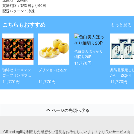
賞味期限：製造日より60日
配送パターン：冷凍
こちらもおすすめ
もっと見る
色白美人ほっそり
細切り20P
11,770円
珈琲ゼリー＆マン
プリンセスはるか
奥能登限定こ
ゴープリンギフト
かり 2kg×4
12個×8箱
11,770円
11,770円
11,770円
ページの先頭へ戻る
Giftpad egiftを利用した感想やご意見をお待ちしています！より良いサービス向