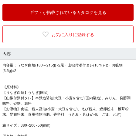
ギフトが掲載されているカタログを見る
お気に入りに登録する
内容
内容量：うなぎ白焼(180～215g)×2尾・山椒付添付タレ(10ml)×2・お吸物
(3.5g)×2
《原材料》
【うなぎ白焼】うなぎ(国産)
【山椒付添付タレ】本醸造醤油[大豆・小麦を含む](国内製造)、みりん、発酵調
味料、砂糖、澱粉
【お吸物】食塩、粉末醤油(小麦・大豆を含む)、えび粉末、鰹節粉末、椎茸粉
末、昆布粉末、食用植物油脂、香辛料、うきみ・具(わかめ、ごま、ねぎ)
箱サイズ：380×200×50(mm)
原産地：宮崎県