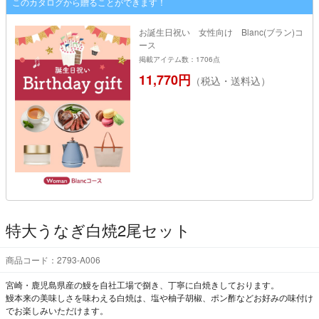
このカタログから贈ることができます！
お誕生日祝い 女性向け Blanc(ブラン)コ
ース
掲載アイテム数：1706点
11,770円
（税込・送料込）
特大うなぎ白焼2尾セット
商品コード：2793-A006
宮崎・鹿児島県産の鰻を自社工場で捌き、丁寧に白焼きしております。
鰻本来の美味しさを味わえる白焼は、塩や柚子胡椒、ポン酢などお好みの味付け
でお楽しみいただけます。