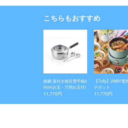
こちらもおすすめ
銀鱗 蓋付き槌目雪平鍋2
【Toffy】2WAY
0cm(お玉・穴明お玉付)
チポット
11,770円
11,770円