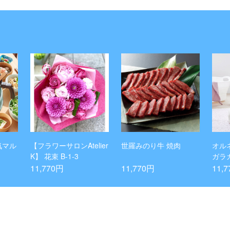
電気マル
【フラワーサロンAtelier
世羅みのり牛 焼肉
オル
K】 花束 B-1-3
ガラ
11,770円
11,770円
11,