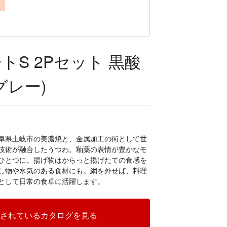
ートS 2Pセット 黒酸
グレー)
阜県土岐市の美濃焼と、金属加工の街として世
技術が融合したうつわ。釉薬の表情が豊かなモ
ひとつに。揚げ物はからっと揚げたての食感を
し物や水気のある食材にも。網を外せば、料理
として日常の食卓に活躍します。
されているカタログを見る