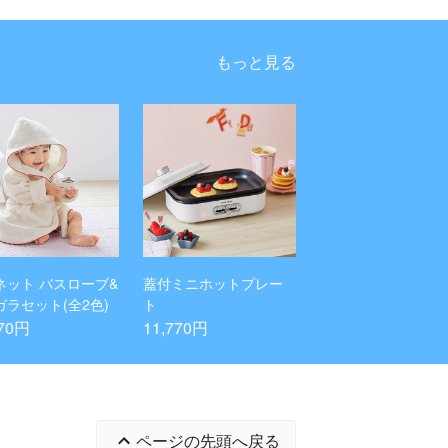
もっと見る
ネット バスローブ&
蓋付ミニホットプレー
ガラセット(全2色)
ト
770円
11,770円
ページの先頭へ戻る