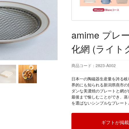
amime プレ
化網 (ライト
商品コード：2823-A002
日本一の陶磁器生産量を誇る岐
界的にも知られる新潟県燕市の
ダンな美濃焼のプレートと網が
最後まで愉しむことができ、蒸
を選ばないシンプルなプレート
ギフトが掲載