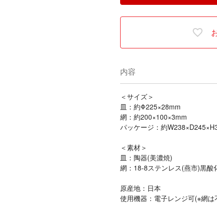
内容
＜サイズ＞
皿：約Φ225×28mm
網：約200×100×3mm
パッケージ：約W238×D245×H
＜素材＞
皿：陶器(美濃焼)
網：18-8ステンレス(燕市)黒
原産地：日本
使用機器：電子レンジ可(※網は