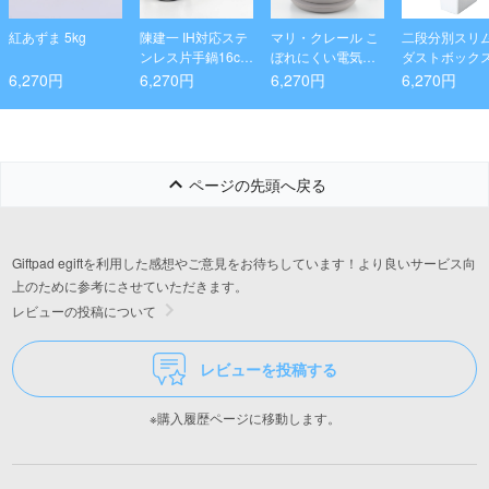
紅あずま 5kg
陳建一 IH対応ステ
マリ・クレール こ
二段分別スリ
ンレス片手鍋16cm
ぼれにくい電気ケ
ダストボック
&両手鍋20cm
トル1.0L
1L）
6,270円
6,270円
6,270円
6,270円
ページの先頭へ戻る
Giftpad egiftを利用した感想やご意見をお待ちしています！より良いサービス向
上のために参考にさせていただきます。
レビューの投稿について
レビューを投稿する
※購入履歴ページに移動します。