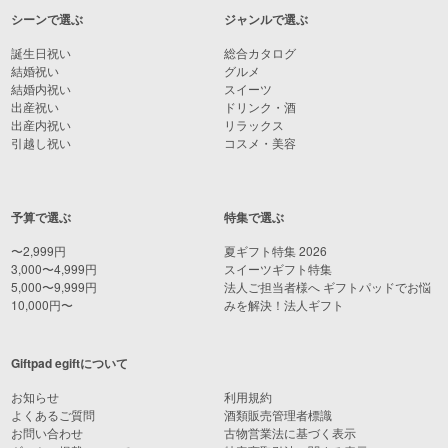
シーンで選ぶ
ジャンルで選ぶ
誕生日祝い
総合カタログ
結婚祝い
グルメ
結婚内祝い
スイーツ
出産祝い
ドリンク・酒
出産内祝い
リラックス
引越し祝い
コスメ・美容
予算で選ぶ
特集で選ぶ
〜2,999円
夏ギフト特集 2026
3,000〜4,999円
スイーツギフト特集
5,000〜9,999円
法人ご担当者様へ ギフトパッドでお悩
10,000円〜
みを解決！法人ギフト
Giftpad egiftについて
お知らせ
利用規約
よくあるご質問
酒類販売管理者標識
お問い合わせ
古物営業法に基づく表示