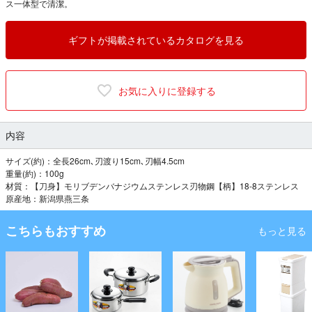
ス一体型で清潔。
ギフトが掲載されているカタログを見る
お気に入りに登録する
内容
サイズ(約)：全長26cm､刃渡り15cm､刃幅4.5cm
重量(約)：100g
材質：【刀身】モリブデンバナジウムステンレス刃物鋼【柄】18-8ステンレス
原産地：新潟県燕三条
こちらもおすすめ
もっと見る