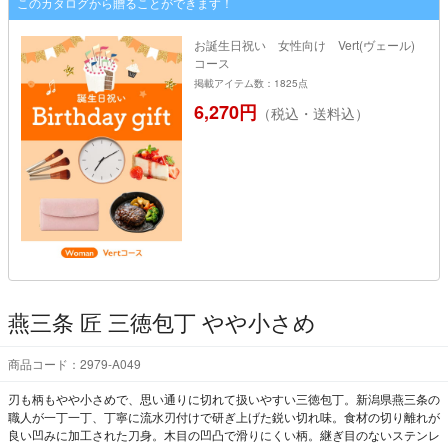
このカタログから贈ることができます！
お誕生日祝い 女性向け Vert(ヴェール)
コース
掲載アイテム数：1825点
6,270円
（税込・送料込）
燕三条 匠 三徳包丁 やや小さめ
商品コード：2979-A049
刃も柄もやや小さめで、思い通りに切れて扱いやすい三徳包丁。新潟県燕三条の
職人が一丁一丁、丁寧に流水刃付けで研ぎ上げた鋭い切れ味。食材の切り離れが
良い凹みに加工された刀身。木目の凹凸で滑りにくい柄。継ぎ目のないステンレ