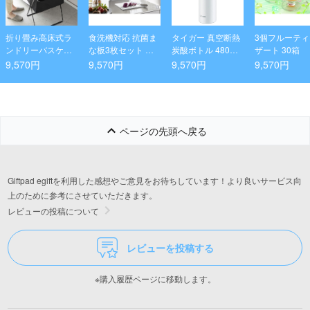
折り畳み高床式ラ
食洗機対応 抗菌ま
タイガー 真空断熱
3個フルーテ
ンドリーバスケッ
な板3枚セット タ
炭酸ボトル 480ml
ザート 30箱
ト タワー ブラック
ワー ホワイト
パールホワイト
9,570円
9,570円
9,570円
9,570円
ページの先頭へ戻る
Giftpad egiftを利用した感想やご意見をお待ちしています！より良いサービス向
上のために参考にさせていただきます。
レビューの投稿について
レビューを投稿する
※購入履歴ページに移動します。