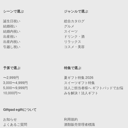
シーンで選ぶ
ジャンルで選ぶ
誕生日祝い
総合カタログ
結婚祝い
グルメ
結婚内祝い
スイーツ
出産祝い
ドリンク・酒
出産内祝い
リラックス
引越し祝い
コスメ・美容
予算で選ぶ
特集で選ぶ
〜2,999円
夏ギフト特集 2026
3,000〜4,999円
スイーツギフト特集
5,000〜9,999円
法人ご担当者様へ ギフトパッドでお悩
10,000円〜
みを解決！法人ギフト
Giftpad egiftについて
お知らせ
利用規約
よくあるご質問
酒類販売管理者標識