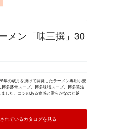
ーメン「味三撰」30
が5年の歳月を掛けて開発したラーメン専用小麦
麺に博多豚骨スープ、博多味噌スープ、博多醤油
しました。コシのある食感と滑らかなのど越
。
されているカタログを見る