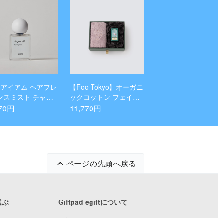
m アイアム ヘアフレ
【Foo Tokyo】オーガニ
ンスミスト チャプ
ックコットン フェイス
5 30mL ヘアケア
タオル(ピンク)&Foo To
770円
11,770円
グランス ギフト プ
kyo バスオイル Dreami
ント
ng Aroma 1本 ギフトセ
ット
ページの先頭へ戻る
選ぶ
Giftpad egiftについて