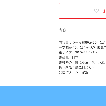
内容
内容量：ラー麦麺80g×30、は
ープ35g×10、はかた大将味噌ス
箱サイズ：20.5×33.5×21cm
原産地：日本
原材料の一部に小麦、乳、大豆
賞味期限：製造日より300日
配送パターン：常温