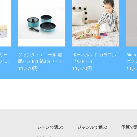
リー
ジャンヌ・エコール 着
ボーネルンド カラフル
Aia
エバメ
脱ハンドル鍋3点セット
プルトーイ
グラ
イク
ター6
11,770円
11,770円
11,
ー 4
フレ
 ウォ
レゼ
リー
シーンで選ぶ
ジャンルで選ぶ
予算で