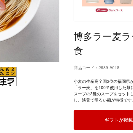
博多ラー麦ラ
食
商品コード：2989-A018
小麦の生産高全国2位の福岡県
「ラー麦」を100％使用した
スープの3種のスープをセット
し、淡黄で明るい麺が特徴です
ギフトが掲載