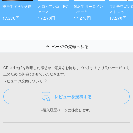
神戸牛 すきやき肉
オロビアンコ PC
米沢牛 サーロイン
マルチワゴン
ケース
ステーキ
スト レッド
17,270円
17,270円
17,270円
17,270円
ページの先頭へ戻る
Giftpad egiftを利用した感想やご意見をお待ちしています！より良いサービス向
上のために参考にさせていただきます。
レビューの投稿について
レビューを投稿する
※購入履歴ページに移動します。