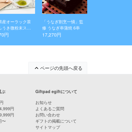
県産オーラック茶
「うなぎ割烹一愼」監
ふうき微粉末ステ
修 うなぎ串蒲焼 6串
ク・茶っと マイボ
270円
17,270円
用粉末(べにふうき
・緑茶) 3種セット
ページの先頭へ戻る
選ぶ
Giftpad egiftについて
9円
お知らせ
4,999円
よくあるご質問
9,999円
お問い合わせ
0円〜
ギフトの掲載について
サイトマップ