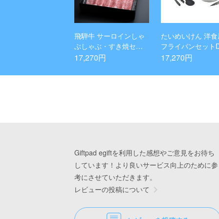
飛騨牛 サーロインしゃ
たいめいけん 洋食
ぶしゃぶ・すき焼セッ
フライパンセットD
ト
ット
17,270円
17,270円
Giftpad egiftを利用した感想やご意見をお待ち
しています！より良いサービス向上のために参
考にさせていただきます。
レビューの投稿について