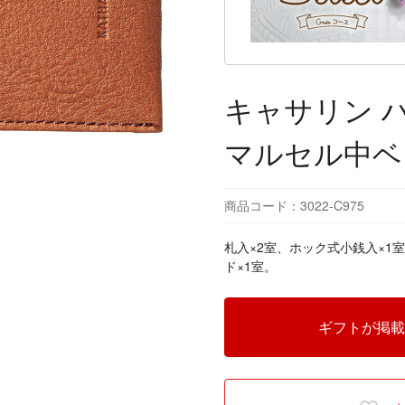
キャサリン 
マルセル中ベ
商品コード：3022-C975
札入×2室、ホック式小銭入×1
ド×1室。
ギフトが掲載