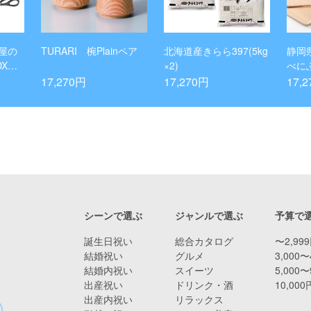
屋の
TURARI 椀Plainペア
北海道産きらら397(5kg
静岡
Xセ
×2)
べに
ィッ
17,270円
17,270円
17,
トル
緑茶
シーンで選ぶ
ジャンルで選ぶ
予算で
誕生日祝い
総合カタログ
〜2,99
結婚祝い
グルメ
3,000〜
結婚内祝い
スイーツ
5,000〜
出産祝い
ドリンク・酒
10,00
出産内祝い
リラックス