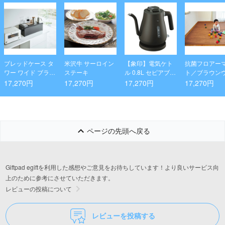
ブレッドケース タ
米沢牛 サーロイン
【象印】電気ケト
抗菌フロアー
ワー ワイド ブラッ
ステーキ
ル 0.8L セピアブラ
ト／ブラウン
ク
ック
ド
17,270円
17,270円
17,270円
17,270円
ページの先頭へ戻る
Giftpad egiftを利用した感想やご意見をお待ちしています！より良いサービス向
上のために参考にさせていただきます。
レビューの投稿について
レビューを投稿する