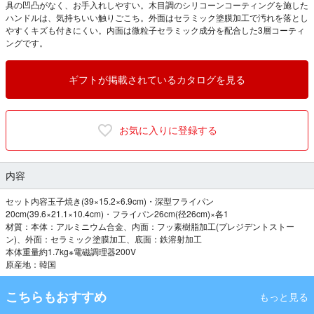
具の凹凸がなく、お手入れしやすい。木目調のシリコーンコーティングを施した
ハンドルは、気持ちいい触りごこち。外面はセラミック塗膜加工で汚れを落とし
やすくキズも付きにくい。内面は微粒子セラミック成分を配合した3層コーティ
ングです。
ギフトが掲載されているカタログを見る
お気に入りに登録する
内容
セット内容玉子焼き(39×15.2×6.9cm)・深型フライパン
20cm(39.6×21.1×10.4cm)・フライパン26cm(径26cm)×各1
材質：本体：アルミニウム合金、内面：フッ素樹脂加工(プレジデントストー
ン)、外面：セラミック塗膜加工、底面：鉄溶射加工
本体重量約1.7kg※電磁調理器200V
原産地：韓国
こちらもおすすめ
もっと見る