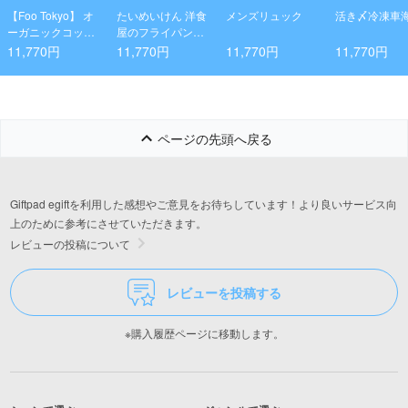
【Foo Tokyo】 オ
たいめいけん 洋食
メンズリュック
活き〆冷凍車
ーガニックコット
屋のフライパンセ
ン フェイスタオル
ット
11,770円
11,770円
11,770円
11,770円
2枚入りギフトセッ
ト チャコールグレ
ー・ピンク
ページの先頭へ戻る
Giftpad egiftを利用した感想やご意見をお待ちしています！より良いサービス向
上のために参考にさせていただきます。
レビューの投稿について
レビューを投稿する
※購入履歴ページに移動します。