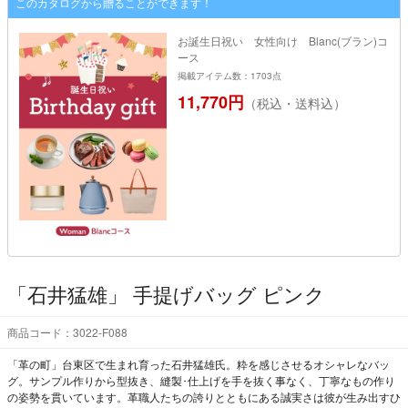
このカタログから贈ることができます！
お誕生日祝い 女性向け Blanc(ブラン)コ
ース
掲載アイテム数：1703点
11,770円
（税込・送料込）
「石井猛雄」 手提げバッグ ピンク
商品コード：3022-F088
「革の町」台東区で生まれ育った石井猛雄氏。粋を感じさせるオシャレなバッ
グ。サンプル作りから型抜き、縫製･仕上げを手を抜く事なく、丁寧なもの作り
の姿勢を貫いています。革職人たちの誇りとともにある誠実さは彼が生み出すひ