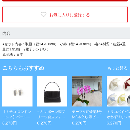
お気に入りに登録する
内容
●セット内容：取皿（径14×2.6cm）･小鉢（径14×3.8cm）×各5●材質：磁器●重
量約1.95kg ※電子レンジOK
原産地：日本
こちらもおすすめ
もっと見る
【ミチコ ロンドン
ヘリンボーン調プ
テーブル胡蝶蘭3号
トリコパイピ
コシノ】パール＆
リーツ合皮フォー
鉢2本立ち 濃ピン
かわず張りシ
キュービックジル
マルバッグ
ク
ト折りたたみ
6,270円
6,270円
6,270円
6,270円
コニア 国産ピアス
C