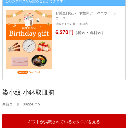
このカタログから贈ることができます！
お誕生日祝い 女性向け Vert(ヴェール)
コース
掲載アイテム数：1825点
6,270円
（税込・送料込）
染小紋 小鉢取皿揃
商品コード：3022-F715
ギフトが掲載されているカタログを見る