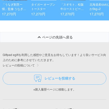
「うなぎ割烹一
タイガー オーブン
「スギモト」松阪
北海道産ゆめ
愼」監修 うなぎ串
トースター
牛ローストビー
か5kg×2
蒲焼 6串
フ・黒毛和牛塩麹
17,270円
17,270円
17,270円
17,270円
漬ローストビーフ
ページの先頭へ戻る
Giftpad egiftを利用した感想やご意見をお待ちしています！より良いサービス向
上のために参考にさせていただきます。
レビューの投稿について
レビューを投稿する
※購入履歴ページに移動します。