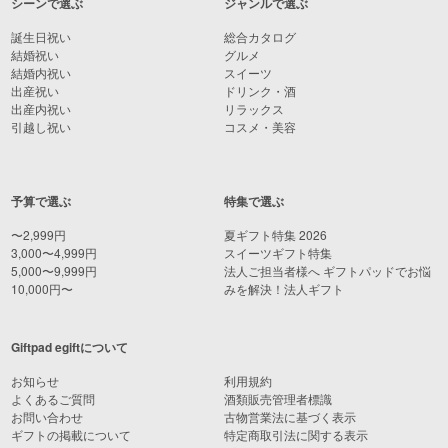
シーンで選ぶ
ジャンルで選ぶ
誕生日祝い
総合カタログ
結婚祝い
グルメ
結婚内祝い
スイーツ
出産祝い
ドリンク・酒
出産内祝い
リラックス
引越し祝い
コスメ・美容
予算で選ぶ
特集で選ぶ
〜2,999円
夏ギフト特集 2026
3,000〜4,999円
スイーツギフト特集
5,000〜9,999円
法人ご担当者様へ ギフトパッドでお悩
10,000円〜
みを解決！法人ギフト
Giftpad egiftについて
お知らせ
利用規約
よくあるご質問
酒類販売管理者標識
お問い合わせ
古物営業法に基づく表示
ギフトの掲載について
特定商取引法に関する表示