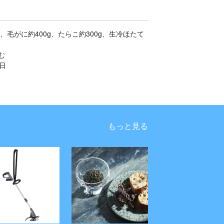
、毛がに約400g、たらこ約300g、生冷ほたて
む
日
もっと見る