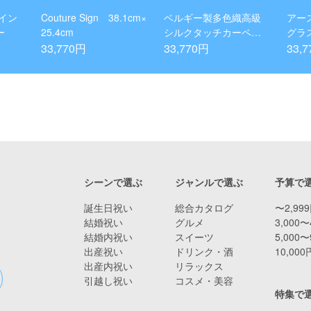
イン
Couture Sign 38.1cm×
ベルギー製多色織高級
アー
ー
25.4cm
シルクタッチカーペッ
グラ
ト
33,770円
33,770円
33,
シーンで選ぶ
ジャンルで選ぶ
予算で
誕生日祝い
総合カタログ
〜2,99
結婚祝い
グルメ
3,000〜
結婚内祝い
スイーツ
5,000〜
出産祝い
ドリンク・酒
10,00
出産内祝い
リラックス
引越し祝い
コスメ・美容
特集で