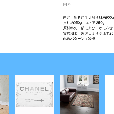
内容
内容：新巻鮭半身切り身約900g
貝柱約250g、エビ約250g
原材料の一部にえび、かにを含
賞味期限：製造日より冷凍で25
配送パターン：冷凍