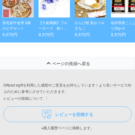
黒毛姫牛使用 3種
【大倉陶園】ブル
わらび餅 黒みつ＆
福井県産こし
のピザセット
ーローズ 銘々皿
きなこ
り2kg×2
ペアセット
9,570円
9,570円
9,570円
9,570円
ページの先頭へ戻る
Giftpad egiftを利用した感想やご意見をお待ちしています！より良いサービス向
上のために参考にさせていただきます。
レビューの投稿について
レビューを投稿する
※購入履歴ページに移動します。