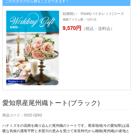
このカタログから贈ることができます！
結婚祝い Violet(バイオレット)コース
掲載アイテム数：1231点
9,570円
（税込・送料込）
愛知県産尾州織トート(ブラック)
商品コード：3022-Q262
ハナミズキの花柄を織り込んだ尾州織のトートです。尾張地域(今の愛知県)は温
暖な気候の濃尾平野と木曽川の恵みを受けて奈良時代から織物(尾州織)の産地と