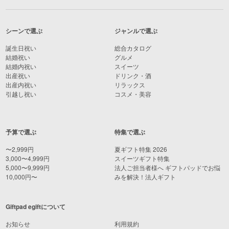
シーンで選ぶ
ジャンルで選ぶ
誕生日祝い
総合カタログ
結婚祝い
グルメ
結婚内祝い
スイーツ
出産祝い
ドリンク・酒
出産内祝い
リラックス
引越し祝い
コスメ・美容
予算で選ぶ
特集で選ぶ
〜2,999円
夏ギフト特集 2026
3,000〜4,999円
スイーツギフト特集
5,000〜9,999円
法人ご担当者様へ ギフトパッドでお悩
10,000円〜
みを解決！法人ギフト
Giftpad egiftについて
お知らせ
利用規約