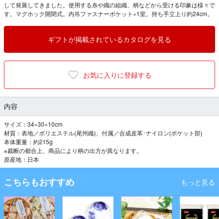
して発展してきました。使用する糸や織の組織、柄などから受ける印象は様々で
す。マグホック開閉式。内吊ファスナーポケット×1室。持ち手立上り約24cm。
ギフトが掲載されているカタログを見る
お気に入りに登録する
内容
サイズ：34×30×10cm
材質：表地／ポリエステル(尾州織)、付属／合成皮革･ナイロン(ポケット部)
本体重量：約215g
※裁断の都合上、商品により柄の出方が異なります。
原産地：日本
こちらもおすすめ
もっと見る