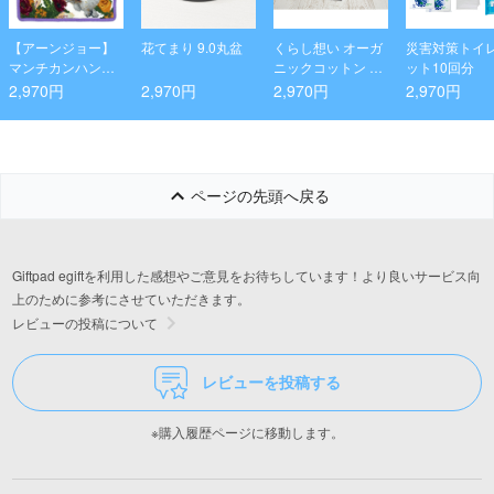
【アーンジョー】
花てまり 9.0丸盆
くらし想い オーガ
災害対策トイ
マンチカンハンカ
ニックコットン ス
ット10回分
チ
リムフェイスタオ
2,970円
2,970円
2,970円
2,970円
ル2P
ページの先頭へ戻る
Giftpad egiftを利用した感想やご意見をお待ちしています！より良いサービス向
上のために参考にさせていただきます。
レビューの投稿について
レビューを投稿する
※購入履歴ページに移動します。