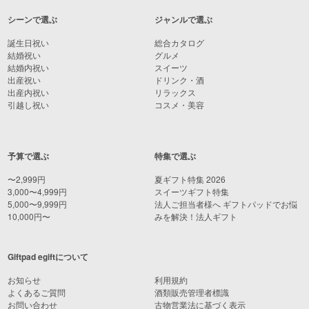
シーンで選ぶ
ジャンルで選ぶ
誕生日祝い
総合カタログ
結婚祝い
グルメ
結婚内祝い
スイーツ
出産祝い
ドリンク・酒
出産内祝い
リラックス
引越し祝い
コスメ・美容
予算で選ぶ
特集で選ぶ
〜2,999円
夏ギフト特集 2026
3,000〜4,999円
スイーツギフト特集
5,000〜9,999円
法人ご担当者様へ ギフトパッドでお悩
10,000円〜
みを解決！法人ギフト
Giftpad egiftについて
お知らせ
利用規約
よくあるご質問
酒類販売管理者標識
お問い合わせ
古物営業法に基づく表示