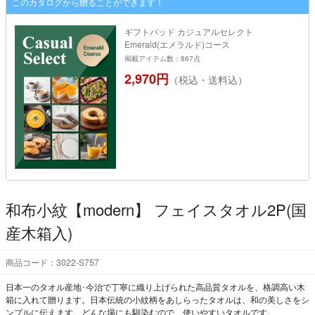
このカタログから贈ることができます！
ギフトパッド カジュアルセレクト
Emerald(エメラルド)コース
掲載アイテム数：867点
2,970円
（税込・送料込）
和布小紋【modern】 フェイスタオル2P(国
産木箱入)
商品コード：3022-S757
日本一のタオル産地･今治で丁寧に織り上げられた高品質タオルを、格調高い木
箱に入れて贈ります。日本伝統の小紋柄をあしらったタオルは、和の美しさをシ
ンプルに伝えます。どんな場にも馴染むので、使いやすいタオルです。