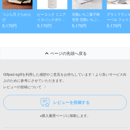
つぶら乃 どらわら
ピーコック ミニア
完熟いちご菓子研
グランフラン
び
イスパックポケッ
究所 完熟いちごロ
ーベル フェイ
ト ホワイト
ール
オル2P
5,170円
5,170円
5,170円
5,170円
ページの先頭へ戻る
Giftpad egiftを利用した感想やご意見をお待ちしています！より良いサービス向
上のために参考にさせていただきます。
レビューの投稿について
レビューを投稿する
※購入履歴ページに移動します。