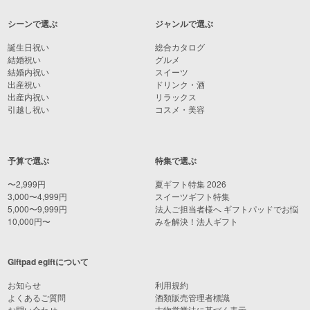
シーンで選ぶ
ジャンルで選ぶ
誕生日祝い
総合カタログ
結婚祝い
グルメ
結婚内祝い
スイーツ
出産祝い
ドリンク・酒
出産内祝い
リラックス
引越し祝い
コスメ・美容
予算で選ぶ
特集で選ぶ
〜2,999円
夏ギフト特集 2026
3,000〜4,999円
スイーツギフト特集
5,000〜9,999円
法人ご担当者様へ ギフトパッドでお悩
10,000円〜
みを解決！法人ギフト
Giftpad egiftについて
お知らせ
利用規約
よくあるご質問
酒類販売管理者標識
お問い合わせ
古物営業法に基づく表示