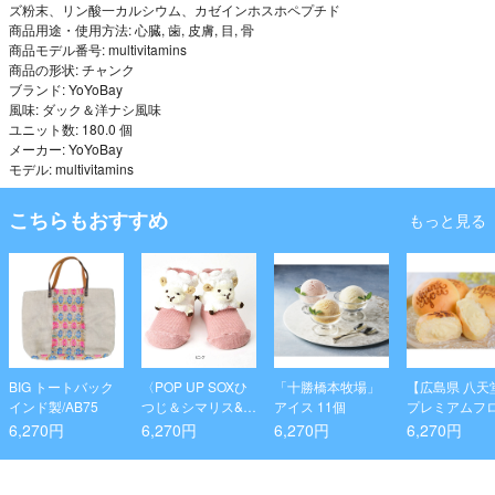
ズ粉末、リン酸一カルシウム、カゼインホスホペプチド
商品用途・使用方法: 心臓, 歯, 皮膚, 目, 骨
商品モデル番号: multivitamins
商品の形状: チャンク
ブランド: YoYoBay
風味: ダック＆洋ナシ風味
ユニット数: 180.0 個
メーカー: YoYoBay
モデル: multivitamins
こちらもおすすめ
もっと見る
BIG トートバック
〈POP UP SOXひ
「十勝橋本牧場」
【広島県 八天
インド製/AB75
つじ＆シマリス&透
アイス 11個
プレミアムフ
かし柄ソックス3点
ズンThank yo
6,270円
6,270円
6,270円
6,270円
セット〉
りーむパン12
合せ