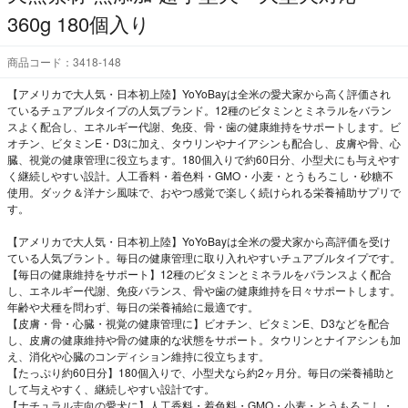
360g 180個入り
商品コード：3418-148
【アメリカで大人気・日本初上陸】YoYoBayは全米の愛犬家から高く評価され
ているチュアブルタイプの人気ブランド。12種のビタミンとミネラルをバラン
スよく配合し、エネルギー代謝、免疫、骨・歯の健康維持をサポートします。ビ
オチン、ビタミンE・D3に加え、タウリンやナイアシンも配合し、皮膚や骨、心
臓、視覚の健康管理に役立ちます。180個入りで約60日分、小型犬にも与えやす
く継続しやすい設計。人工香料・着色料・GMO・小麦・とうもろこし・砂糖不
使用。ダック＆洋ナシ風味で、おやつ感覚で楽しく続けられる栄養補助サプリで
す。
【アメリカで大人気・日本初上陸】YoYoBayは全米の愛犬家から高評価を受け
ている人気ブラント。毎日の健康管理に取り入れやすいチュアブルタイプです。
【毎日の健康維持をサポート】12種のビタミンとミネラルをバランスよく配合
し、エネルギー代謝、免疫バランス、骨や歯の健康維持を日々サポートします。
年齢や犬種を問わず、毎日の栄養補給に最適です。
【皮膚・骨・心臓・視覚の健康管理に】ビオチン、ビタミンE、D3などを配合
し、皮膚の健康維持や骨の健康的な状態をサポート。タウリンとナイアシンも加
え、消化や心臓のコンディション維持に役立ちます。
【たっぷり約60日分】180個入りで、小型犬なら約2ヶ月分。毎日の栄養補助と
して与えやすく、継続しやすい設計です。
【ナチュラル志向の愛犬に】人工香料・着色料・GMO・小麦・とうもろこし・