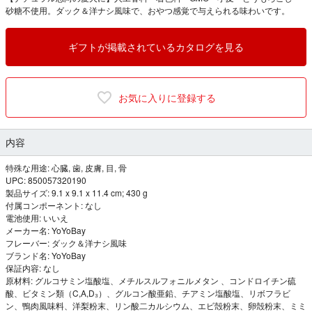
砂糖不使用。ダック＆洋ナシ風味で、おやつ感覚で与えられる味わいです。
ギフトが掲載されているカタログを見る
お気に入りに登録する
内容
特殊な用途: 心臓, 歯, 皮膚, 目, 骨
UPC: 850057320190
製品サイズ: 9.1 x 9.1 x 11.4 cm; 430 g
付属コンポーネント: なし
電池使用: いいえ
メーカー名: YoYoBay
フレーバー: ダック＆洋ナシ風味
ブランド名: YoYoBay
保証内容: なし
原材料: グルコサミン塩酸塩、メチルスルフォニルメタン 、コンドロイチン硫
酸、ビタミン類（C,A,D₃）、グルコン酸亜鉛、チアミン塩酸塩、リボフラビ
ン、鴨肉風味料、洋梨粉末、リン酸二カルシウム、エビ殻粉末、卵殻粉末、ミミ