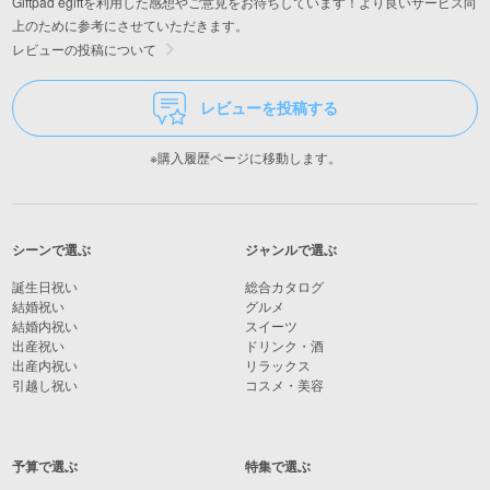
Giftpad egiftを利用した感想やご意見をお待ちしています！より良いサービス向
上のために参考にさせていただきます。
レビューの投稿について
レビューを投稿する
※購入履歴ページに移動します。
シーンで選ぶ
ジャンルで選ぶ
誕生日祝い
総合カタログ
結婚祝い
グルメ
結婚内祝い
スイーツ
出産祝い
ドリンク・酒
出産内祝い
リラックス
引越し祝い
コスメ・美容
予算で選ぶ
特集で選ぶ