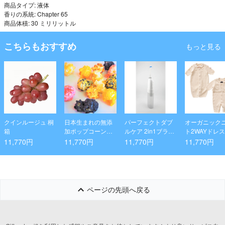
商品タイプ: 液体
香りの系統: Chapter 65
商品体積: 30 ミリリットル
こちらもおすすめ
もっと見る
クインルージュ 桐
日本生まれの無添
パーフェクトダブ
オーガニック
箱
加ポップコーン鳥
ルケア 2in1ブラシ
ト2WAYドレス
取ポップコーンmo
＆フロス
11,770円
11,770円
11,770円
11,770円
re 全11種セット
ページの先頭へ戻る