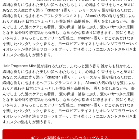
繊細な香りに包まれた美しい髪へ わたしらしく、心地よく 香りをもっと身近に
あなたの人生に寄り添う「chapter（香り）」シリーズから ⁡髪が揺れるたびに、
繊細な香りに包まれるヘアフレグランスミスト。 Aíamの人気の香りを髪にふん
わりと纏わせ 日常にちょっとした贅沢感と高揚感を。 香りを楽しみながら、傷
んでしまった髪のケアにも着目。 髪の保湿・補修に加え、髪のパサつきの原因
となる 紫外線や静電気から保護し、なめらかな指通りに導きます。 髪にうるお
いを与え、さらっとしたエアリーな質感に。 chapter - 香り - どこかあどけなさ
を残したパウダリックな香りと、ヨーロピアンテイストなオレンジフラワーやバ
イオレットが咲き誇るフローラルブーケ。寄り添うようにエレガントさを引き出
すムスクの温もりが漂う香り。
Hair Fragrance Mist 髪が揺れるたびに、ふわっと漂う香り 誰からも好かれる、
繊細な香りに包まれた美しい髪へ わたしらしく、心地よく 香りをもっと身近に
あなたの人生に寄り添う「chapter（香り）」シリーズから ⁡髪が揺れるたびに、
繊細な香りに包まれるヘアフレグランスミスト。 Aíamの人気の香りを髪にふん
わりと纏わせ 日常にちょっとした贅沢感と高揚感を。 香りを楽しみながら、傷
んでしまった髪のケアにも着目。 髪の保湿・補修に加え、髪のパサつきの原因
となる 紫外線や静電気から保護し、なめらかな指通りに導きます。 髪にうるお
いを与え、さらっとしたエアリーな質感に。 chapter - 香り - どこかあどけなさ
を残したパウダリックな香りと、ヨーロピアンテイストなオレンジフラワーやバ
イオレットが咲き誇るフローラルブーケ。寄り添うようにエレガントさを引き出
すムスクの温もりが漂う香り。
ギフトが掲載されているカタログを見る