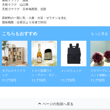
天然マフグ 山口県
天然ゴマフグ 日本海西部、北部
原材料の一部に乳・小麦・大豆・ゼラチンを含む
賞味期限：出荷日より冷凍で30日
こちらもおすすめ
もっと見る
ダブルスライドラ
トカイ貴腐ワイ
メンズリュック
フラワーアレ
ック
ン・アスー・5プッ
メント体験レ
トニョシュ・デザ
ン ペアチケッ
11,770円
11,770円
11,770円
11,770円
ートワイン500ml 1
本とマヌカハニー
UMF10+250g 1本
のセット
ページの先頭へ戻る