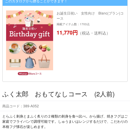
このカタログから贈ることができます！
お誕生日祝い 女性向け Blanc(ブラン)コ
ース
掲載アイテム数：1703点
11,770円
（税込・送料込）
ふく太郎 おもてなしコース (2人前)
商品コード：389-A052
とらふく刺身とまふく炙りの２種類の刺身を食べ比べ。から揚げ、焼きフグはご
家庭でフライパンで調理可能です。しゅうまいはレンジするだけで、こだわりの
本格フグ懐石が楽しめます。