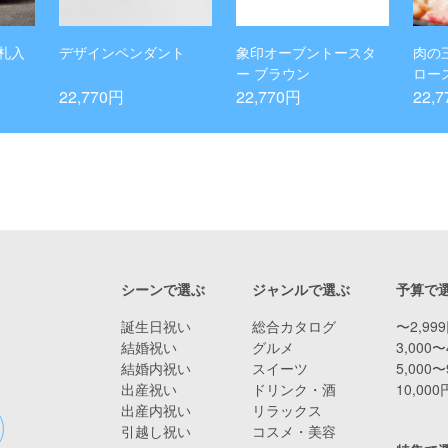
札入
デザインペンダント
象印オーブントースタ
肉の
ー ブラウン
ロー
22,770円
22,770円
22,
シーンで選ぶ
ジャンルで選ぶ
予算で
誕生日祝い
総合カタログ
〜2,99
結婚祝い
グルメ
3,000〜
結婚内祝い
スイーツ
5,000〜
出産祝い
ドリンク・酒
10,00
出産内祝い
リラックス
引越し祝い
コスメ・美容