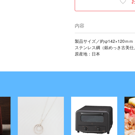
内容
製品サイズ／約φ142×120ｍｍ 
ステンレス綱（銀めっき古美仕
原産地：日本