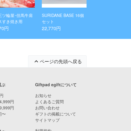
三ツ輪屋･但馬牛肩
SURIDANE BASE 16個
スすき焼き用
セット
770円
22,770円
ページの先頭へ戻る
選ぶ
Giftpad egiftについて
9円
お知らせ
4,999円
よくあるご質問
9,999円
お問い合わせ
0円〜
ギフトの掲載について
サイトマップ
利用規約