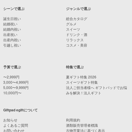
シーンで選ぶ
ジャンルで選ぶ
誕生日祝い
総合カタログ
結婚祝い
グルメ
結婚内祝い
スイーツ
出産祝い
ドリンク・酒
出産内祝い
リラックス
引越し祝い
コスメ・美容
予算で選ぶ
特集で選ぶ
〜2,999円
夏ギフト特集 2026
3,000〜4,999円
スイーツギフト特集
5,000〜9,999円
法人ご担当者様へ ギフトパッドでお悩
10,000円〜
みを解決！法人ギフト
Giftpad egiftについて
お知らせ
利用規約
よくあるご質問
酒類販売管理者標識
お問い合わせ
古物営業法に基づく表示