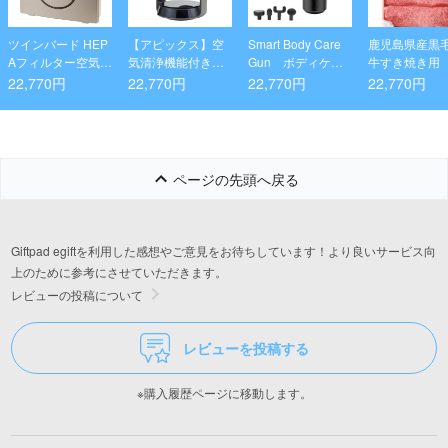
ツインバード HEP
【アピックス】空
Smart Body Care
鹿児島県産黒
Aフィルター空気清
気清浄機能付きサ
Gun ボディケア
牛すき焼き用
浄機
ーキュレーター
ガン
22,770円
22,770円
22,770円
22,770円
ページの先頭へ戻る
Giftpad egiftを利用した感想やご意見をお待ちしています！より良いサービス向
上のために参考にさせていただきます。
レビューの投稿について
レビューを投稿する
※購入履歴ページに移動します。