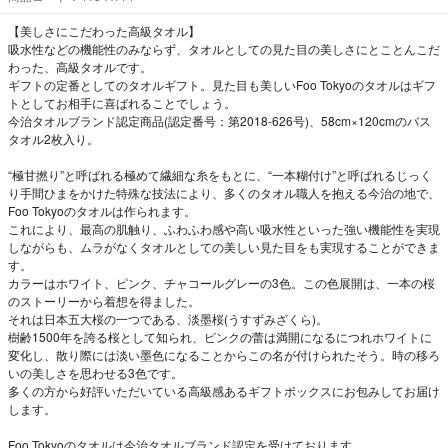
【美しさにこだわった高級タオル】
吸水性などの機能性のみならず、タオルとしての見た目の美しさにとことんこだ
わった、高級タオルです。
ギフトの定番としてのタオルギフト。見た目も美しいFoo Tokyoのタオルはギフ
トとしてお相手に喜ばれることでしょう。
今治タオルブランド認定商品(認定番号：第2018-626号)、58cm×120cmのバス
タオル2枚入り。
“極甘撚り”と呼ばれる極めて繊細な糸をもとに、“一本糊付け”と呼ばれるじっく
り手間ひまをかけた特殊な技法により、多くのタオル職人を抱える今治の地で、
Foo Tokyoのタオルは作られます。
これにより、最高の肌触り、ふわふわ感や高い吸水性といった強い機能性を実現
しながらも、ムラがなくタオルとしての美しい見た目をも実現することができま
す。
カラーはホワイト、ピンク、チャコールグレーの3色。この色展開は、一本の桜
のストーリーから着想を得ました。
それは日本五大桜の一つである、淡墨桜(うすずみざくら)。
樹齢1500年を誇る桜として知られ、ピンクの蕾は満開になるにつれホワイトに
変化し、散り際には淡い墨色になることからこの名が付けられたそう。時の移ろ
いの美しさを思わせる3色です。
多くの方から好評いただいている高級感あるギフトボックスにお包みしてお届け
します。
Foo Tokyoのタオルは今治タオルブランド認定を受けております。