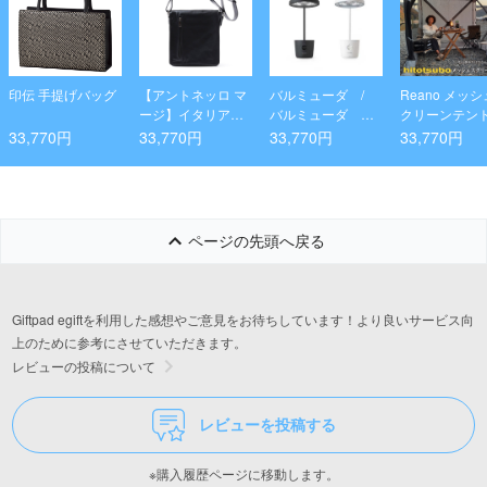
印伝 手提げバッグ
【アントネッロ マ
バルミューダ /
Reano メッ
ージ】イタリア製
バルミューダ
クリーンテント 
ショルダーバッグ
ザ・ライト
otsubo
33,770円
33,770円
33,770円
33,770円
ページの先頭へ戻る
Giftpad egiftを利用した感想やご意見をお待ちしています！より良いサービス向
上のために参考にさせていただきます。
レビューの投稿について
レビューを投稿する
※購入履歴ページに移動します。