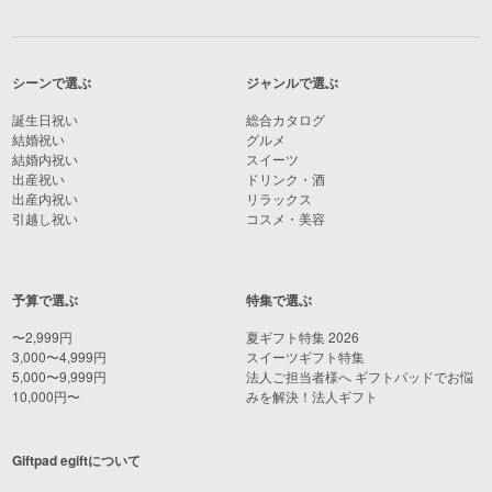
シーンで選ぶ
ジャンルで選ぶ
誕生日祝い
総合カタログ
結婚祝い
グルメ
結婚内祝い
スイーツ
出産祝い
ドリンク・酒
出産内祝い
リラックス
引越し祝い
コスメ・美容
予算で選ぶ
特集で選ぶ
〜2,999円
夏ギフト特集 2026
3,000〜4,999円
スイーツギフト特集
5,000〜9,999円
法人ご担当者様へ ギフトパッドでお悩
10,000円〜
みを解決！法人ギフト
Giftpad egiftについて