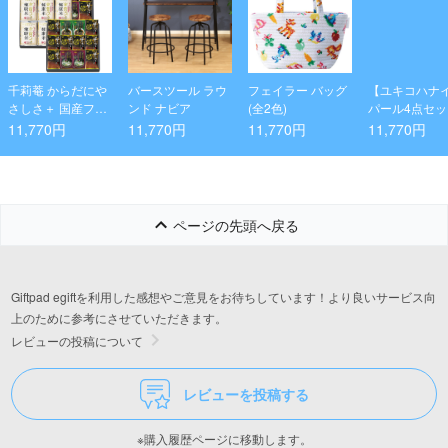
千莉菴 からだにや
バースツール ラウ
フェイラー バッグ
【ユキコハナ
さしさ＋ 国産フリ
ンド ナビア
(全2色)
パール4点セッ
ーズドライ ほうお
11,770円
11,770円
11,770円
11,770円
うスープ 「金賞健
康米」セット
ページの先頭へ戻る
Giftpad egiftを利用した感想やご意見をお待ちしています！より良いサービス向
上のために参考にさせていただきます。
レビューの投稿について
レビューを投稿する
※購入履歴ページに移動します。