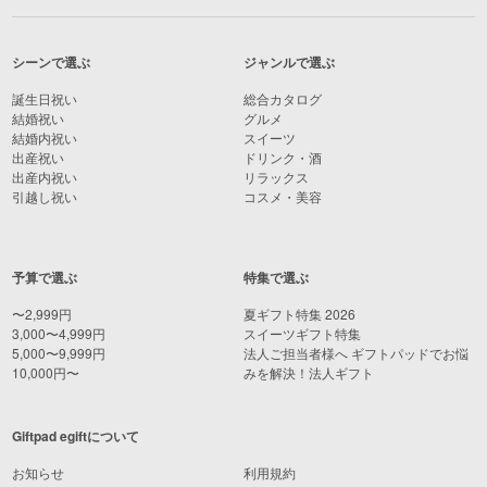
シーンで選ぶ
ジャンルで選ぶ
誕生日祝い
総合カタログ
結婚祝い
グルメ
結婚内祝い
スイーツ
出産祝い
ドリンク・酒
出産内祝い
リラックス
引越し祝い
コスメ・美容
予算で選ぶ
特集で選ぶ
〜2,999円
夏ギフト特集 2026
3,000〜4,999円
スイーツギフト特集
5,000〜9,999円
法人ご担当者様へ ギフトパッドでお悩
10,000円〜
みを解決！法人ギフト
Giftpad egiftについて
お知らせ
利用規約