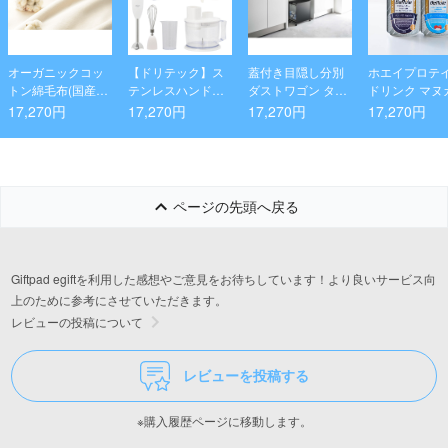
オーガニックコッ
【ドリテック】ス
蓋付き目隠し分別
ホエイプロテ
トン綿毛布(国産木
テンレスハンドブ
ダストワゴン タワ
ドリンク マヌ
箱入)
レンダー フードプ
ー 3分別 ブラック
ニーエールビ
17,270円
17,270円
17,270円
17,270円
ロセッサーセット
風味とソルテ
イチサワー風味
本×2種セット
ページの先頭へ戻る
Giftpad egiftを利用した感想やご意見をお待ちしています！より良いサービス向
上のために参考にさせていただきます。
レビューの投稿について
レビューを投稿する
※購入履歴ページに移動します。