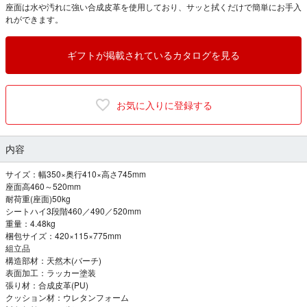
座面は水や汚れに強い合成皮革を使用しており、サッと拭くだけで簡単にお手入
れができます。
ギフトが掲載されているカタログを見る
お気に入りに登録する
内容
サイズ：幅350×奥行410×高さ745mm
座面高460～520mm
耐荷重(座面)50kg
シートハイ3段階460／490／520mm
重量：4.48kg
梱包サイズ：420×115×775mm
組立品
構造部材：天然木(バーチ)
表面加工：ラッカー塗装
張り材：合成皮革(PU)
クッション材：ウレタンフォーム