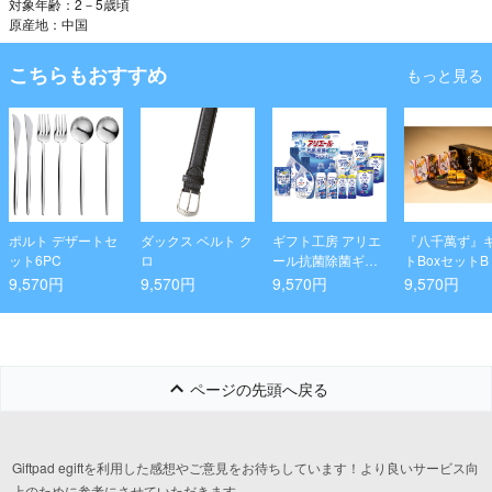
対象年齢：2－5歳頃
原産地：中国
こちらもおすすめ
もっと見る
ポルト デザートセ
ダックス ベルト ク
ギフト工房 アリエ
『八千萬ず』
ット6PC
ロ
ール抗菌除菌ギフ
トBoxセットB
ト
9,570円
9,570円
9,570円
9,570円
ページの先頭へ戻る
Giftpad egiftを利用した感想やご意見をお待ちしています！より良いサービス向
上のために参考にさせていただきます。