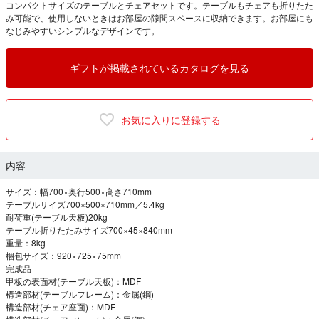
コンパクトサイズのテーブルとチェアセットです。テーブルもチェアも折りたた
み可能で、使用しないときはお部屋の隙間スペースに収納できます。お部屋にも
なじみやすいシンプルなデザインです。
ギフトが掲載されているカタログを見る
お気に入りに登録する
内容
サイズ：幅700×奥行500×高さ710mm
テーブルサイズ700×500×710mm／5.4kg
耐荷重(テーブル天板)20kg
テーブル折りたたみサイズ700×45×840mm
重量：8kg
梱包サイズ：920×725×75mm
完成品
甲板の表面材(テーブル天板)：MDF
構造部材(テーブルフレーム)：金属(鋼)
構造部材(チェア座面)：MDF