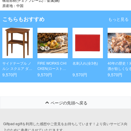
構造部材(チェアフレーム)：金属(鋼)
原産地：中国
こちらもおすすめ
もっと見る
サイドテーブル ノ
FIRE WORKS CHI
名刺入れ(全3色)
40年の歴史！
ルン スクエア ダー
CKEN(ローストチ
酒が欲しくな
クブラウン
キン)×2セット
「大人焼肉サ
9,570円
9,570円
9,570円
9,570円
リ」6袋
ページの先頭へ戻る
Giftpad egiftを利用した感想やご意見をお待ちしています！より良いサービス向
上のために参考にさせていただきます。