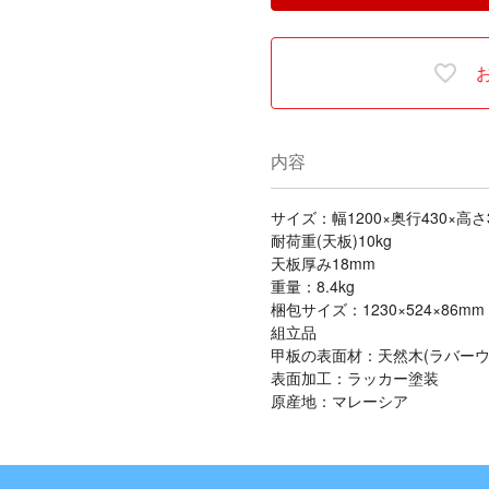
内容
サイズ：幅1200×奥行430×高さ
耐荷重(天板)10kg
天板厚み18mm
重量：8.4kg
梱包サイズ：1230×524×86mm
組立品
甲板の表面材：天然木(ラバーウ
表面加工：ラッカー塗装
原産地：マレーシア