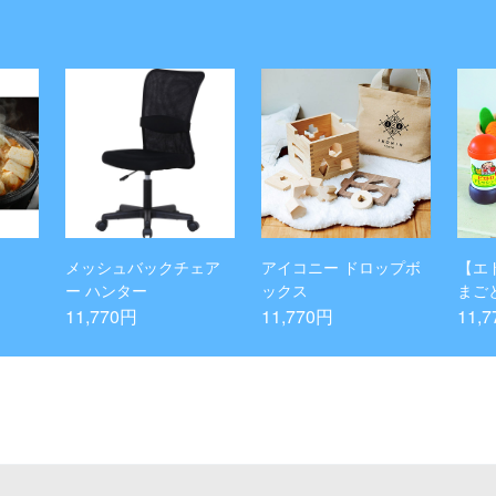
メッシュバックチェア
アイコニー ドロップボ
【エ
ー ハンター
ックス
まご
シン
11,770円
11,770円
11,