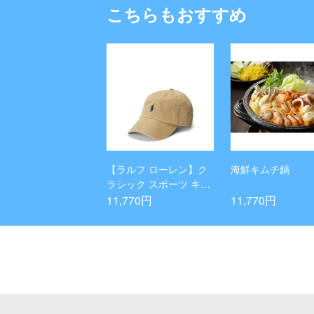
こちらもおすすめ
【ラルフ ローレン】ク
海鮮キムチ鍋
ラシック スポーツ キャ
ップ
11,770円
11,770円