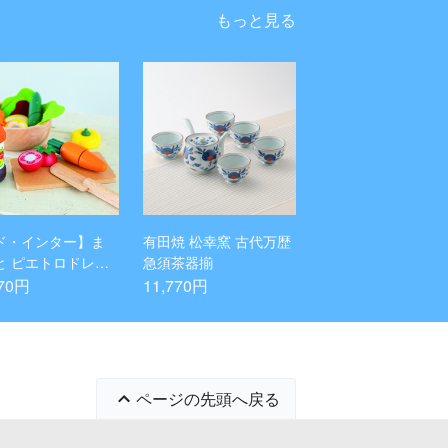
もっと見る
ド・インター】ま
有田焼 松幸窯 古代万歴
と ピエトロドレッ
急須茶器揃
グ サラダセット
770円
11,770円
ページの先頭へ戻る