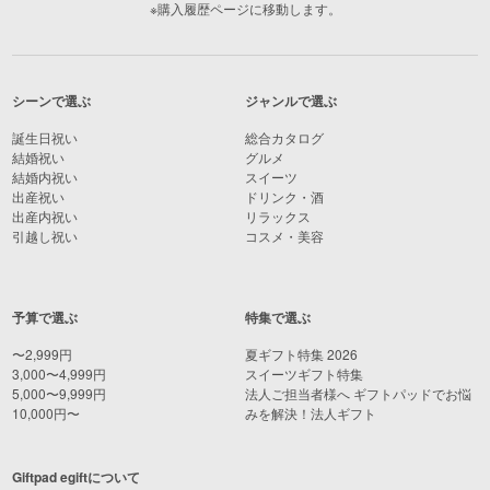
※購入履歴ページに移動します。
シーンで選ぶ
ジャンルで選ぶ
誕生日祝い
総合カタログ
結婚祝い
グルメ
結婚内祝い
スイーツ
出産祝い
ドリンク・酒
出産内祝い
リラックス
引越し祝い
コスメ・美容
予算で選ぶ
特集で選ぶ
〜2,999円
夏ギフト特集 2026
3,000〜4,999円
スイーツギフト特集
5,000〜9,999円
法人ご担当者様へ ギフトパッドでお悩
10,000円〜
みを解決！法人ギフト
Giftpad egiftについて