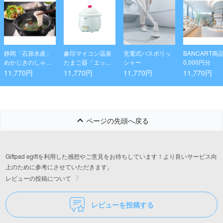
静岡「石原水産」
象印マイコン温泉
充電式バスポリッ
BANCART商
めかじきのしゃぶ
たまご器「エッグ
シャー
0,000円分
すき鍋
DoDoDo」EGHA0
11,770円
11,770円
11,770円
11,770円
6-WB
ページの先頭へ戻る
Giftpad egiftを利用した感想やご意見をお待ちしています！より良いサービス向
上のために参考にさせていただきます。
レビューの投稿について
レビューを投稿する