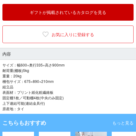
ギフトが掲載されているカタログを見る
お気に入りに登録する
内容
サイズ：幅600×奥行335×高さ900mm
耐荷重(棚板)5kg
重量：20kg
梱包サイズ：675×890×210mm
組立品
表面材：プリント紙化粧繊維板
固定棚1枚／可動棚4枚(中央のみ固定)
上下連結可能(連結金具付)
原産地：タイ
こちらもおすすめ
もっと見る