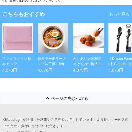
剤、柔軟剤は使用しないでください。
こちらもおすすめ
もっと見る
ファイブナイン 財
博多ラー麦ラーメ
わけあり紀州南高
【Dream Farm
布 ピンク
ン「味三撰」9食
梅はちみつ梅(600
o】Clongs Lig
g)
ングBlack
4,070円
4,070円
4,070円
4,070円
ページの先頭へ戻る
Giftpad egiftを利用した感想やご意見をお待ちしています！より良いサービス向
上のために参考にさせていただきます。