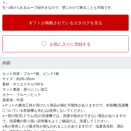
ト。
引っ掛けられるループ紐付きなので、壁にかけて飾ることも可能です。
ギフトが掲載されているカタログを見る
お気に入りに登録する
内容
セット内容：ブルー1枚、ピンク1枚
サイズ：約26×35cm
素材：ポリエステル100％
マット裏面：滑りにくい加工
カラー：ブルー／ピンク
原産地：中国
※マットの裏加工材が溶けたり商品が縮む可能性がありますので、乾燥機(洗濯機
についている乾燥機も含む)は使用しないでください。
※一部の型式(ドラム式)の洗濯機では、洗濯や脱水ができない場合がありますの
で、洗濯機の取り扱い説明書をよくご確認の上、洗濯してください。
※色が変色したり吸水性が損なわれることがありますので、塩素系洗剤、漂白