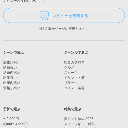
レビューの投稿について
レビューを投稿する
※購入履歴ページに移動します。
シーンで選ぶ
ジャンルで選ぶ
誕生日祝い
総合カタログ
結婚祝い
グルメ
結婚内祝い
スイーツ
出産祝い
ドリンク・酒
出産内祝い
リラックス
引越し祝い
コスメ・美容
予算で選ぶ
特集で選ぶ
〜2,999円
夏ギフト特集 2026
3,000〜4,999円
スイーツギフト特集