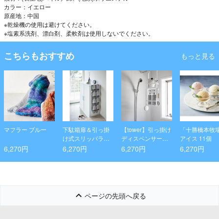
カラー：イエロー
原産地：中国
※乾燥機の使用は避けてください。
※塩素系洗剤、漂白剤、柔軟剤は使用しないでください。
こちらもおすすめ
もっと見る
マフラー ブルー
下駄箱扉＆引っ掛
【tower】引っ掛け
「十勝橋本牧
け式スリッパラッ
ディスペンサース
アイス 11個
ク タワー ブラ
タンド 2段(全2色)
6,270円
6,270円
6,270円
6,270円
ック
ページの先頭へ戻る