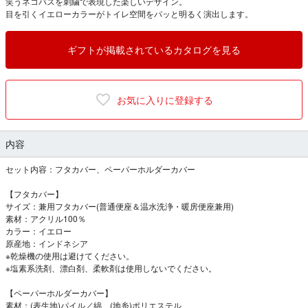
笑うネコバスを刺繍で表現した楽しいデザイン。
目を引くイエローカラーがトイレ空間をパッと明るく演出します。
ギフトが掲載されているカタログを見る
お気に入りに登録する
内容
セット内容：フタカバー、ペーパーホルダーカバー
【フタカバー】
サイズ：兼用フタカバー(普通便座＆温水洗浄・暖房便座兼用)
素材：アクリル100％
カラー：イエロー
原産地：インドネシア
※乾燥機の使用は避けてください。
※塩素系洗剤、漂白剤、柔軟剤は使用しないでください。
【ペーパーホルダーカバー】
素材：(表生地)パイル／綿、(地糸)ポリエステル