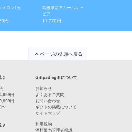
クメロン1玉
島根県産アムールキャ
ビア
770円
11,770円
ページの先頭へ戻る
選ぶ
Giftpad egiftについて
9円
お知らせ
4,999円
よくあるご質問
9,999円
お問い合わせ
0円〜
ギフトの掲載について
サイトマップ
利用規約
選ぶ
酒類販売管理者標識